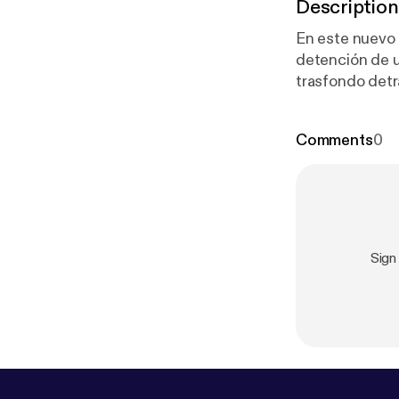
Description
En este nuevo 
detención de 
trasfondo detr
pactada, la pr
que habrían fac
Comments
0
sin realizar u
intereses polít
criminal más 
#Narcotráfic
#CrimenOrgan
#OperativoCJ
Sign
#ZonaDeGuerr