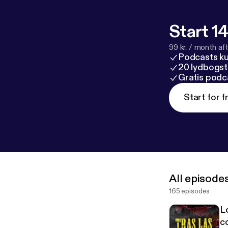
Start 14
99 kr. / month afte
Podcasts k
20 lydbogst
Gratis podc
Start for f
All episode
165 episodes
L
c