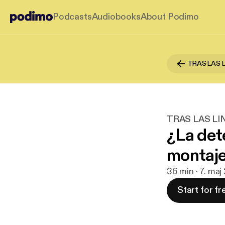
Podcasts
Audiobooks
About Podimo
TRAS LAS 
TRAS LAS LI
¿La det
montaje
36 min · 7. ma
Start for fr