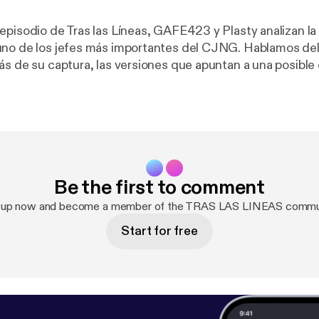
episodio de Tras las Líneas, GAFE423 y Plasty analizan la
uno de los jefes más importantes del CJNG. Hablamos de
ás de su captura, las versiones que apuntan a una posible
esión de Estados Unidos y las presuntas traiciones dentro 
ilitado el operativo. ¿Cómo lograron detener a un objetivo 
n solo disparo? En este episodio desmenuzamos las hipótesi
icos y el impacto que esta captura podría tener dentro de 
poderosa de México.#CJNG #TrasLasLíneas #GAFE423 #
o #México #EstadosUnidos #CJNGMéxico #Detención
Be the first to comment
izado #NoticiasMéxico #SeguridadMéxico #Carteles
NG #GobiernoMéxico #Narcos #PodcastMéxico #Análisi
 up now and become a member of the TRAS LAS LINEAS commu
a #Jalisco
Start for free