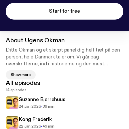
Start for free
About
Ugens Okman
Ditte Okman og et skarpt panel dig helt tæt på den
person, hele Danmark taler om. Vi går bag
overskrifterne, ind i historierne og den mest
vedholdende sladder. Hvem er de egentlig? Hvor
Show more
kommer de fra? Og hvilke hemmeligheder gemmer
All episodes
sig bag facaden? Ugens Okman er dit ugentlige,
14 episodes
tabloide portrætprogram - til dig, der elsker kulørte
historier, ærlige meninger og godt selskab.
Suzanne Bjerrehuus
-
24 Jan 2026
39 min
Følg Ugens Okman i appen og lyt til nye episoder
hver torsdag.
Kong Frederik
-
22 Jan 2026
49 min