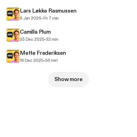
Følg Ditte Okman på Facebook og Instagram:
Lars Løkke Rasmussen
@ditteokman
-
8 Jan 2026
1 h 7 min
Vært og tilrettelæggelse: Ditte Okman
Camilla Plum
Redaktør: Sarah Ørsted/ Maja Mazor
-
25 Dec 2025
52 min
Produktion, mix og klip: Jakob Ranum
Mette Frederiksen
-
18 Dec 2025
56 min
Show more