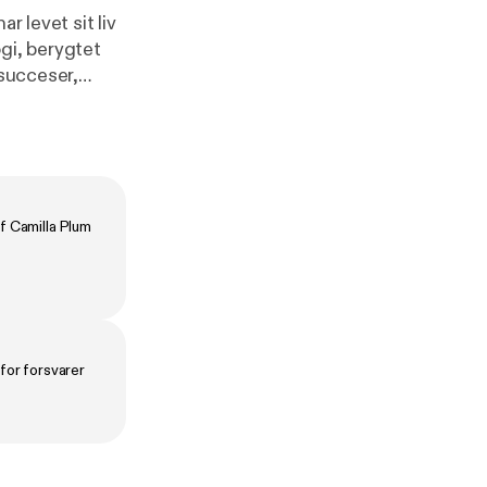
r levet sit liv
gi, berygtet
-succeser,
 enig om
 hjælper med at
elt sin egen.
f Camilla Plum
klip: Jakob
rfor forsvarer