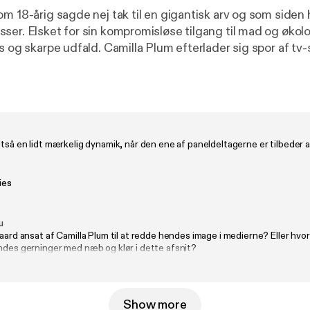
m 18-årig sagde nej tak til en gigantisk arv og som siden ha
ser. Elsket for sin kompromisløse tilgang til mad og økolo
s og skarpe udfald. Camilla Plum efterlader sig spor af tv
ler, pony-sagen og en offentlighed, der aldrig helt bliver
rksætter og tidligere EB-journalist Christian Kloster, der
e. Fra opvæksten i en politisk og kulturel overklasse
øko-ikon, iværksætter og evig rebel – rå, kompromisløs og h
ltså en lidt mærkelig dynamik, når den ene af paneldeltagerne er tilbeder a
appen og lyt til nye episoder hver torsdag. Følg Ditte Okman på
teokman Vært og tilrettelæggelse: Ditte Okman
: Camille Ravn Redaktør: Sarah Ørsted Produktion, mix og 
ies
u
gaard ansat af Camilla Plum til at redde hendes image i medierne? Eller hvo
ndes gerninger med næb og klør i dette afsnit?
Show more