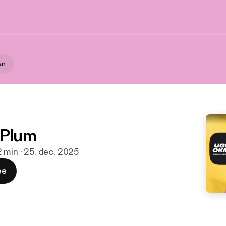
an
 Plum
 min · 25. dec. 2025
ee