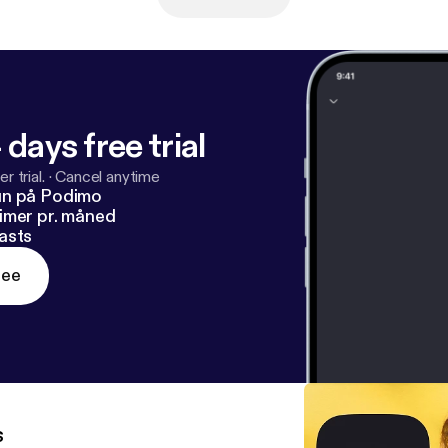
 days free trial
r trial.
·
Cancel anytime
un på Podimo
imer pr. måned
asts
ree
s