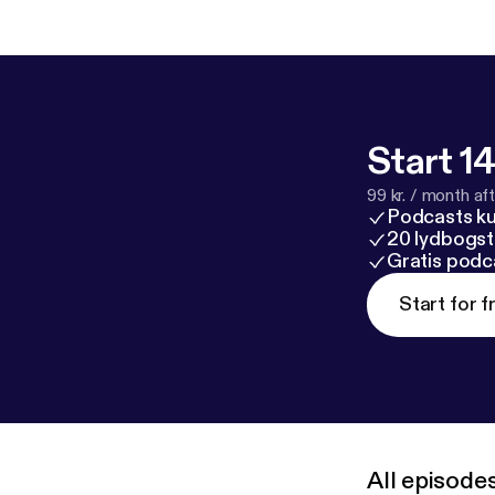
Start 14
99 kr. / month afte
Podcasts k
20 lydbogst
Gratis podc
Start for f
All episode