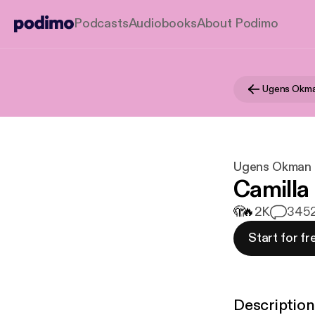
Podcasts
Audiobooks
About Podimo
Ugens Okm
Ugens Okman
Camilla
🫣
🔥
2K
34
52
Start for fr
Description