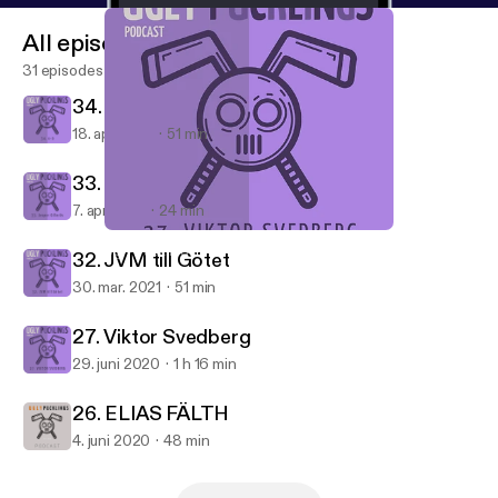
All episodes
31 episodes
34. 4 - 0
18. apr. 2021
51 min
33. Jesper Gillerås
7. apr. 2021
24 min
27. Viktor Svedberg
Ugly Pucklings
32. JVM till Götet
30. mar. 2021
51 min
27. Viktor Svedberg
29. juni 2020
1 h 16 min
26. ELIAS FÄLTH
4. juni 2020
48 min