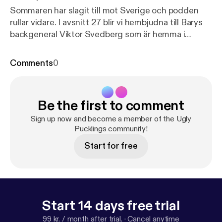
Sommaren har slagit till mot Sverige och podden
rullar vidare. I avsnitt 27 blir vi hembjudna till Barys
backgeneral Viktor Svedberg som är hemma i
Göteborg under sommaren. Det blir ett superavsnitt
där Viktor berättar om sina fem år borta i
Comments
0
Nordamerika där han 2015 fick uppleva det största
man kan vinna som hockeyspelare, nämligen
Stanley Cup. Han berättar också om livet i
Be the first to comment
Kazakstan och i juniortiden då han ena året sprang
ut på isen när hans lag Rögle BK gick upp i SHL,
Sign up now and become a member of the Ugly
som supporter. Tills att året efter vara med och
Pucklings community!
spela själv. In och lyssna och glöm för guds skull inte
Start for free
att prenumerera på kanalen.
Start 14 days free trial
99 kr. / month after trial.
·
Cancel anytime