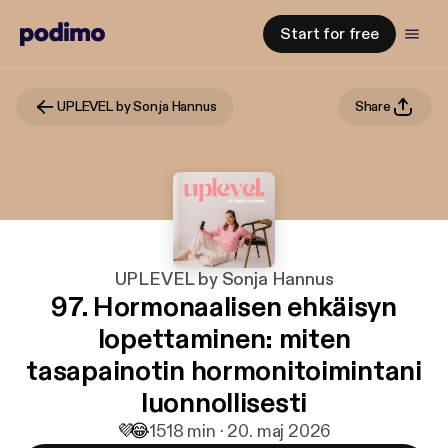
Start for free
UPLEVEL by Sonja Hannus
Share
UPLEVEL by Sonja Hannus
97. Hormonaalisen ehkäisyn
lopettaminen: miten
tasapainotin hormonitoimintani
luonnollisesti
💜
😂
15
18 min · 20. maj 2026