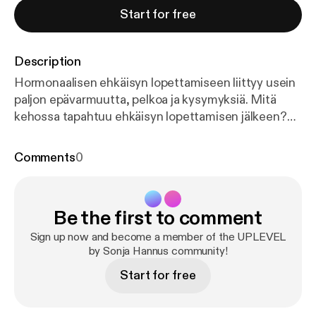
Start for free
Description
Hormonaalisen ehkäisyn lopettamiseen liittyy usein
paljon epävarmuutta, pelkoa ja kysymyksiä. Mitä
kehossa tapahtuu ehkäisyn lopettamisen jälkeen?
Miten nopeasti kierto palautuu? Entä jos oireet
palaavat tai pahenevat? Tässä jaksossa jaan oman
Comments
0
tarinani siitä, miten päädyin hormoniterveyden pariin
ja millainen matka hormonaalisen ehkäisyn
lopettaminen oli omalla kohdallani. Puhumme muun
Be the first to comment
muassa aknesta, puuttuvista kuukautisista,
ruokasuhteesta, hermoston kuormituksesta ja siitä,
Sign up now and become a member of the UPLEVEL
miten oma yhteyteni kehoon alkoi vähitellen
by Sonja Hannus community!
rakentua uudelleen. Kuulet myös miten paljon voit
Start for free
vaikuttaa omaan kehoon, hormonitoimintaan ja
hedelmällisyyteen kokonaisvaltaisella tuella. Tässä