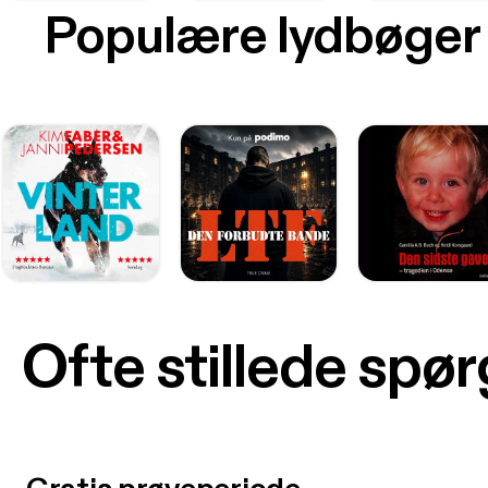
Populære lydbøger
Ofte stillede spø