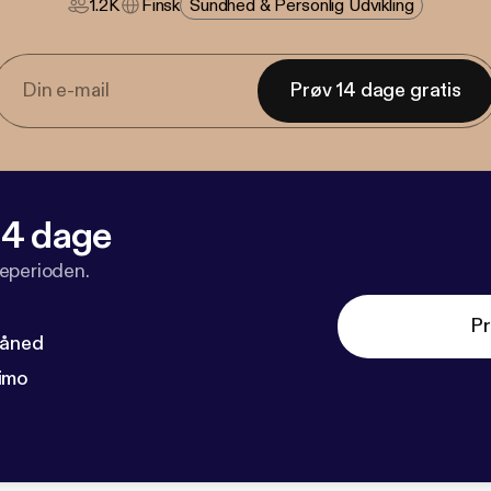
1.2K
Finsk
Sundhed & Personlig Udvikling
Prøv 14 dage gratis
 14 dage
veperioden.
Pr
måned
imo