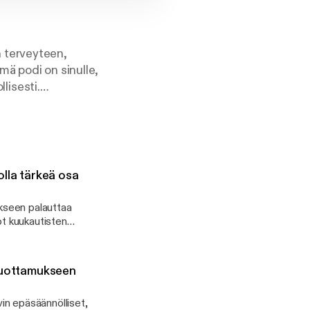
 terveyteen,
mä podi on sinulle,
llisesti.
olla tärkeä osa
akseen palauttaa
ot kuukautisten
 väliaikainen vaihe
en, mistä
 luottamukseen
ta kehoosi ja tukea
vin epäsäännölliset,