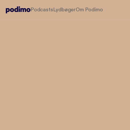
Podcasts
Lydbøger
Om Podimo