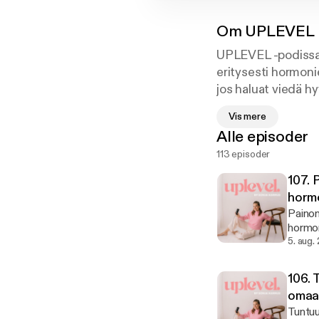
Om
UPLEVEL 
UPLEVEL -podissa 
eritysesti hormoni
jos haluat viedä hy
Vis mere
Otetaan terveys o
Alle episoder
113 episoder
107. 
hormo
Painon
hormon
palaava
5. aug.
puhun 
matkal
106. 
painon
omaa 
hormonitoiminta
Tuntuu
tärkeä o