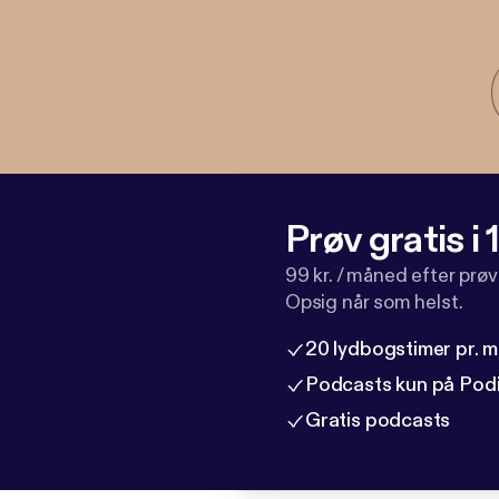
Prøv gratis i
99 kr. / måned efter prø
Opsig når som helst.
20 lydbogstimer pr. 
Podcasts kun på Pod
Gratis podcasts