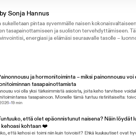
by Sonja Hannus
sukelletaan pintaa syvemmälle naisen kokonaisvaltaiseen
en tasapainottamiseen ja suoliston tervehdyttämiseen. Tä
vinvointisi, energiasi ja elämäsi seuraavalle tasolle – luonno
miin käsiimme ja luodaan matkalla unelmiemme elämä! ✨
Painonnousu ja hormonitoiminta – miksi painonnousu voi 
nitoiminnan tasapainottamista
nousu voi olla yksi tärkeimmistä asioista, joita keho tarvitsee void
itoimintansa tasapainoon. Monelle tämä tuntuu ristiriitaiselta: toiv
-
n, mutta samalla painonnousun ajatus voi herättää epävarmuutta. Tässä jaksossa
 2026
19 min
siitä, miksi painonnousu voi olla täysin normaali, tarpeellinen ja usein
la kohti tasapainoisempaa hormonitoimintaa. Sukellamme myös siih
Tuntuuko, että olet epäonnistunut naisena? Näin löydät
nousun pelko oikeasti kertoo ja miten voit alkaa rakentaa luottamus
kehoasi kohtaan ❤️
asi kokonasivaltaisesti. Tässä jaksossa kuulet: ✨ miksi painonnousu voi olla
ko, että kehosi ei toimi niin kuin toivoisit? Ehkä kuukautiset ovat hy
sa kuukautiskierron ja hormonitoiminnan tasapainottamista ✨ mistä painonnousun