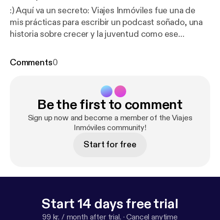
:) Aquí va un secreto: Viajes Inmóviles fue una de
mis prácticas para escribir un podcast soñado, una
historia sobre crecer y la juventud como ese
momento de la vida donde atraviesas un vacío.
Bienvenid@ a mi serie más importante hasta la
Comments
0
fecha, Juventud Maldito Vacío. Ven a hacer parte
de este viaje. Suscríbete a Juventud Maldito Vacío
en tu app favorita de Podcast.
https://open.spotify.c
Be the first to comment
om/show/6hLPiKSZFtaigMvddsCSxR?si=ee8da4
dc8cbe4614
Sign up now and become a member of the Viajes
Inmóviles community!
Start for free
Start 14 days free trial
99 kr. / month after trial.
·
Cancel anytime