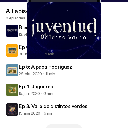
All episodes
6 episodes
Bienvenid@ a mi nuevo podcast
12. okt. 2024
45 s
Ep 6: Bahía de todos los santos.
30. maj 2022
6 min
Bienvenid@ a mi nuevo podcast
Viajes Inmóviles
Ep 5: Alpaca Rodríguez
26. okt. 2020
11 min
Ep 4: Jaguares
15. juni 2020
6 min
Ep 3: Valle de distintos verdes
19. maj 2020
6 min