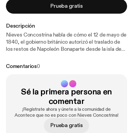
Prueba gratis
Descripción
Nieves Concostrina habla de cómo el 12 de mayo de
1840, el gobierno británico autorizó el traslado de
los restos de Napoleón Bonaparte desde la isla de
Santa Elena a París, casi 20 años después de su
muerte. Este regreso no ocurrió antes debido a la
Comentarios
0
negativa de los Borbones franceses (Luis XVIII),
quienes temían que su tumba se convirtiera en un
lugar de culto.
Sé la primera persona en
comentar
¡Regístrate ahora y únete a la comunidad de
Acontece que no es poco con Nieves Concostrina!
Prueba gratis