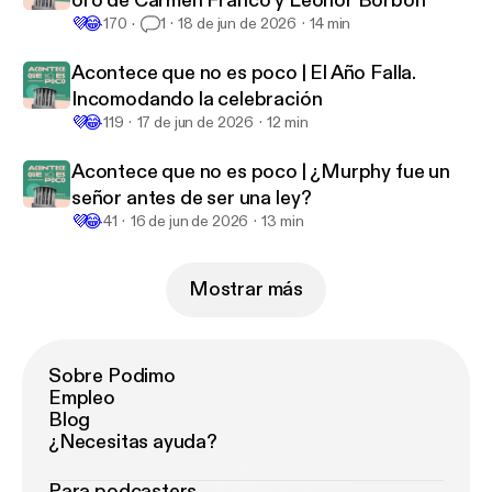
oro de Carmen Franco y Leonor Borbón
💜
😂
170
1
18 de jun de 2026
14 min
Acontece que no es poco | El Año Falla.
Incomodando la celebración
💜
😂
119
17 de jun de 2026
12 min
Acontece que no es poco | ¿Murphy fue un
señor antes de ser una ley?
💜
😂
41
16 de jun de 2026
13 min
Mostrar más
Sobre Podimo
Empleo
Blog
¿Necesitas ayuda?
Para podcasters