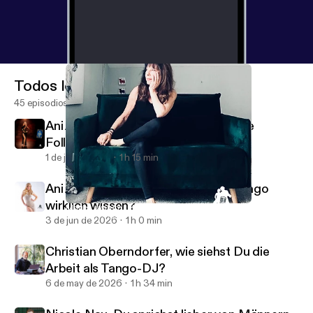
Todos los episodios
45 episodios
Ani Andreani, wie machen Leader ihre
Follower glücklich?
1 de jul de 2026
1 h 15 min
Ani Andreani, was muss man über Tango
wirklich wissen?
Mariell, warum tut uns der Tango so gut?
Cabeceo - Gespräche über den Tango Argentino
3 de jun de 2026
1 h 0 min
Christian Oberndorfer, wie siehst Du die
Arbeit als Tango-DJ?
6 de may de 2026
1 h 34 min