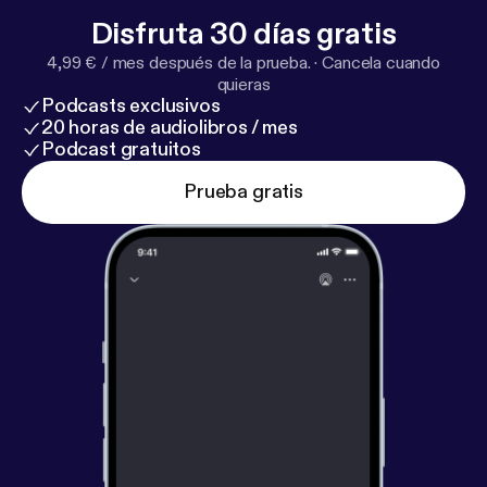
dcast/
[
https://www.instagram.com/cabeceo_podc
Disfruta 30 días gratis
ast/
] * Facebook:
https://www.facebook.com/cabec
4,99 € / mes después de la prueba.
·
Cancela cuando
eo.dertangopodcast
[
https://www.facebook.com/ca
quieras
beceo.dertangopodcast
] * YouTube:
https://www.yo
Podcasts exclusivos
utube.com/@CabeceoPodcastShop
[
https://www.y
20 horas de audiolibros / mes
outube.com/@CabeceoPodcastShop
]
Podcast gratuitos
Prueba gratis