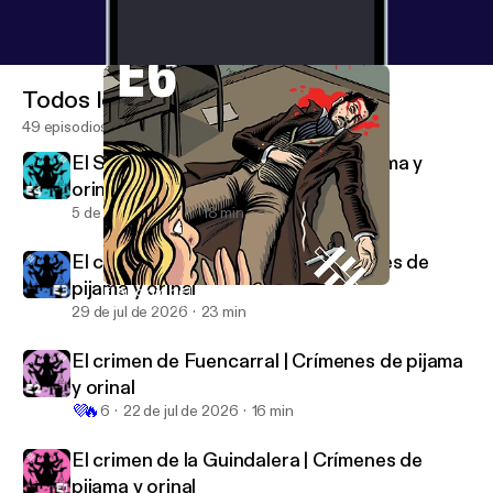
Todos los episodios
49 episodios
El Sacamantecas | Crímenes de pijama y
orinal
5 de ago de 2026
18 min
El crimen del Cura Galeote | Crímenes de
pijama y orinal
El suicidio de Larra
Crímenes. El musical
29 de jul de 2026
23 min
El crimen de Fuencarral | Crímenes de pijama
y orinal
💜
🔥
6
22 de jul de 2026
16 min
El crimen de la Guindalera | Crímenes de
pijama y orinal