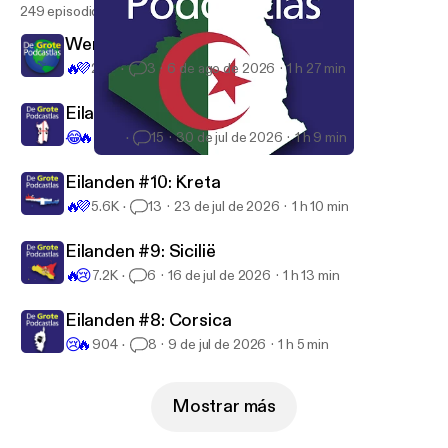
door naar Tonga, ṭṭṛeḥ! See
249 episodios
omnystudio.com/listener [
https://omnystudio.com/li
Wereldsteden #17: Kaapstad
stener
] for privacy information.
🔥
💜
206
3
6 de ago de 2026
1 h 27 min
Eilanden #11: Sardinië
😂
🔥
2.6K
15
30 de jul de 2026
1 h 9 min
#88 Algerije
De Grote Podcastlas
Eilanden #10: Kreta
🔥
💜
5.6K
13
23 de jul de 2026
1 h 10 min
Eilanden #9: Sicilië
🔥
😢
7.2K
6
16 de jul de 2026
1 h 13 min
Eilanden #8: Corsica
😢
🔥
904
8
9 de jul de 2026
1 h 5 min
Mostrar más