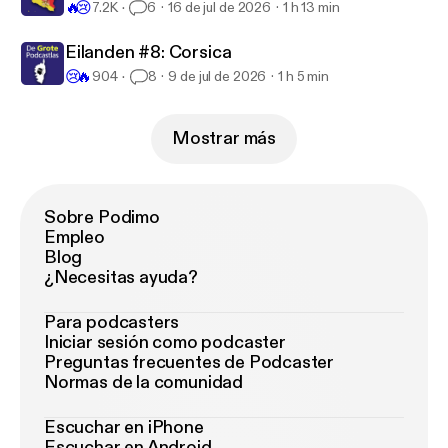
🔥
😢
7.2K
6
16 de jul de 2026
1 h 13 min
Eilanden #8: Corsica
😢
🔥
904
8
9 de jul de 2026
1 h 5 min
Mostrar más
Sobre Podimo
Empleo
Blog
¿Necesitas ayuda?
Para podcasters
Iniciar sesión como podcaster
Preguntas frecuentes de Podcaster
Normas de la comunidad
Escuchar en iPhone
Escuchar en Android