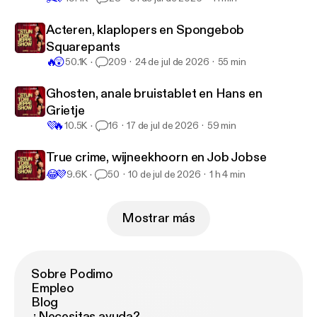
Acteren, klaplopers en Spongebob
Squarepants
🔥
😲
50.1K
209
24 de jul de 2026
55 min
Ghosten, anale bruistablet en Hans en
Grietje
💜
🔥
10.5K
16
17 de jul de 2026
59 min
True crime, wijneekhoorn en Job Jobse
😂
💜
9.6K
50
10 de jul de 2026
1 h 4 min
Mostrar más
Sobre Podimo
Empleo
Blog
¿Necesitas ayuda?