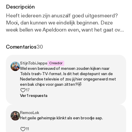
Descripción
Heeft iedereen zijn anuszalf goed uitgesmeerd?
Mooi, dan kunnen we eindelijk beginnen. Deze
week bellen we Apeldoorn even, want het gaat over
Reclames. En daarbij mag Tobi's glansrol in een
steengoede reclame van RTV Rijnmond natuurlijk
Comentarios
30
niet ontbreken. Stijn stoft wat klassiekers af. Van de
iconische 'Pietertje' tot 'Nu even niet'. Tobi dacht
StijnTobiJeppe
Creador
een goed idee te hebben door de eerste de beste
Wel even benieuwd of mensen zouden kijken naar
gesponsorde snack te bestellen. Resultaat: de
Tobi's trash-TV-format. Is dit het dieptepunt van de
zoutste chips ter wereld. En alsof dat nog niet
Nederlandse televisie of zou jij hier ongegeneerd met
een bak chips voor gaan zitten?🤣
genoeg was, heeft Stijn een mysterieuze, dichte
17
fles van een luisteraar meegezeuld. Is het drank? Is
Ver 1 respuesta
het rattengif? De jongens drinken het, want voor de
content moet alles wijken. In de muzikale noot
RemcoLok
probeert Jeppe wanhopig reclame te maken voor
Het geile geheimpje klinkt als een broodje aap.
een acapella-artiest, maar het wordt met weinig
enthousiasme ontvangen. En natuurlijk komt er
11