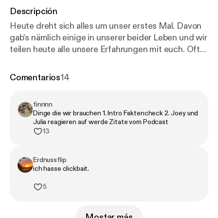
Descripción
Heute dreht sich alles um unser erstes Mal. Davon
gab’s nämlich einige in unserer beider Leben und wir
teilen heute alle unsere Erfahrungen mit euch. Oft
haben Leute ganz rosige Vorstellungen und
erwarten, dass alles reibungslos klappt, aber das
Comentarios
14
passiert in den seltensten Fällen und das ist auch
ok. Wir erzählen euch heute ganz unverblümt, wie
finnnn
das bei uns alles so ablief. Schicke deine Story für
Dinge die wir brauchen 1. Intro Faktencheck 2. Joey und
den Kummerkasten an
Julia reagieren auf werde Zitate vom Podcast
dienervigenfanmail@gmail.com . Eine neue
13
Bonusfolge "die Nervigen" jeden Montag bei
Podimo.🧡
Erdnussflip
ich hasse clickbait.
5
Mostar más