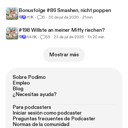
Bonusfolge #86 Smashen, nicht poppen
💜
😂
11.1K
6
30 de jul de 2026
21 min
#198 Willste an meiner Miffy riechen?
💜
😂
54.6K
59
23 de jul de 2026
1 h 20 min
Mostrar más
Sobre Podimo
Empleo
Blog
¿Necesitas ayuda?
Para podcasters
Iniciar sesión como podcaster
Preguntas frecuentes de Podcaster
Normas de la comunidad