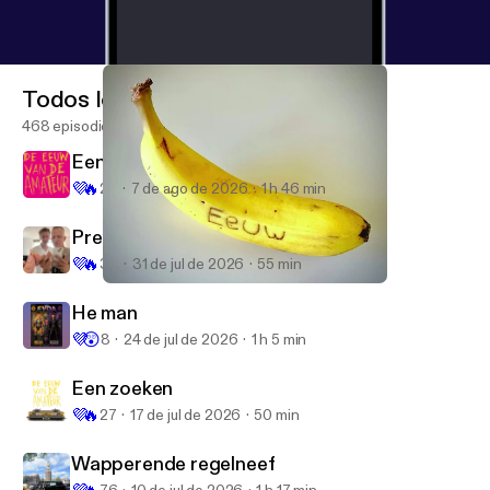
Todos los episodios
468 episodios
Een Halve Eeuw
💜
🔥
20
7 de ago de 2026
1 h 46 min
Pret met pijnstillers
💜
🔥
30
31 de jul de 2026
55 min
Een ander type banaan
Eeuw van de Amateur
He man
💜
😲
8
24 de jul de 2026
1 h 5 min
Een zoeken
💜
🔥
27
17 de jul de 2026
50 min
Wapperende regelneef