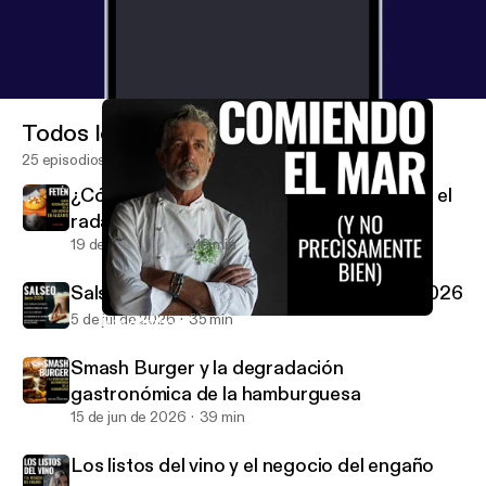
Todos los episodios
25 episodios
¿Cómo consigue un restaurante entrar en el
radar de la Guía Michelin?
19 de jul de 2026
16 min
Salseo: Actualidad Gastronómica Junio 2026
5 de jul de 2026
35 min
Nos estamos comiendo el mar (y no precisamente bien)
El Anticrítico Gastronómico
Smash Burger y la degradación
gastronómica de la hamburguesa
15 de jun de 2026
39 min
Los listos del vino y el negocio del engaño