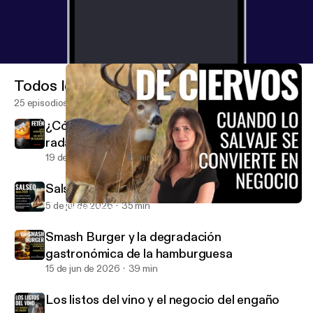
episodio es para ti. Comparte si te ha hecho pensar.
Y si no… cuéntanos por qué.
Todos los episodios
25 episodios
¿Cómo consigue un restaurante entrar en el
radar de la Guía Michelin?
19 de jul de 2026
16 min
Salseo: Actualidad Gastronómica Junio 2026
5 de jul de 2026
35 min
Granjas de ciervos: cuando lo salvaje se convierte en negocio
El Anticrítico Gastronómico
Smash Burger y la degradación
gastronómica de la hamburguesa
15 de jun de 2026
39 min
Los listos del vino y el negocio del engaño