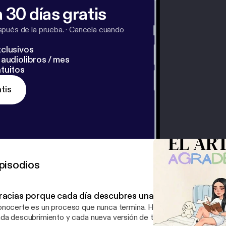
 30 días gratis
pués de la prueba.
·
Cancela cuando
clusivos
audiolibros / mes
tuitos
tis
pisodios
racias porque cada día descubres una nueva parte de ti
ocerte es un proceso que nunca termina. Hoy agradecemos cada aprendizaje,
da descubrimiento y cada nueva versión de ti que aparece cuando