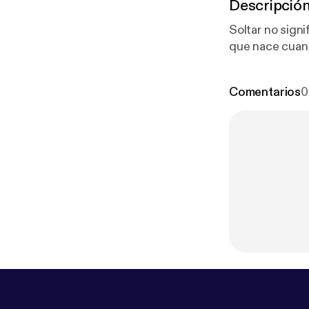
Descripció
Soltar no significa olvidar ni
que nace cuand
Comentarios
0