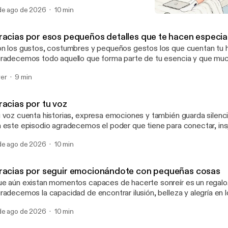
n amor.
de ago de 2026
10 min
Agradezco aprender a solt
El arte de agradecer
racias por esos pequeños detalles que te hacen especia
n los gustos, costumbres y pequeños gestos los que cuentan tu histo
radecemos todo aquello que forma parte de tu esencia y que mu
sapercibido.
er
9 min
racias por tu voz
 voz cuenta historias, expresa emociones y también guarda silenc
 este episodio agradecemos el poder que tiene para conectar, ins
ién eres.
de ago de 2026
10 min
racias por seguir emocionándote con pequeñas cosas
e aún existan momentos capaces de hacerte sonreír es un regalo. Ho
radecemos la capacidad de encontrar ilusión, belleza y alegría en 
ncillos de la vida.
de ago de 2026
10 min