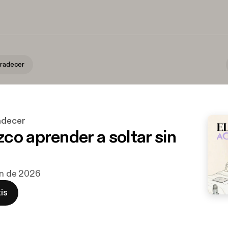
gradecer
adecer
co aprender a soltar sin
jun de 2026
is