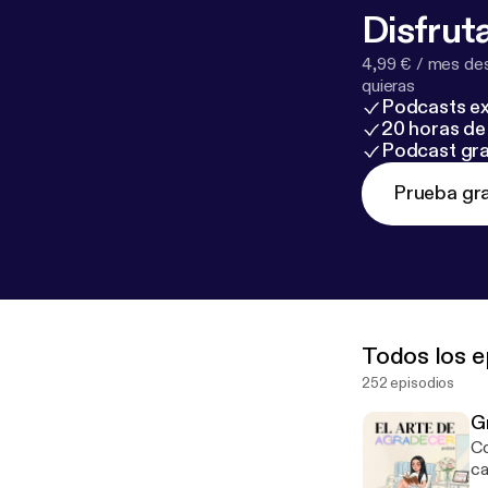
Disfruta
4,99 € / mes des
quieras
Podcasts ex
20 horas de 
Podcast gra
Prueba gra
Todos los e
252 episodios
G
Con
ca