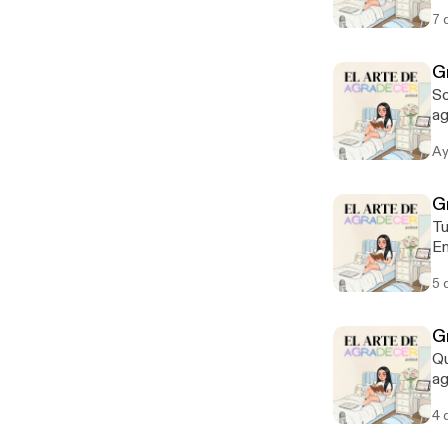
co
7 
G
So
ag
de
Ay
G
Tu
En
qu
5 
G
Qu
ag
se
4 