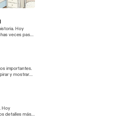
ar sin culpa
l
ria. Hoy
chas veces pasa
ios importantes.
pirar y mostrar
y
los detalles más