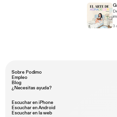
G
De
imaginación. H
ha
3 
Sobre Podimo
Empleo
Blog
¿Necesitas ayuda?
Escuchar en iPhone
Escuchar en Android
Escuchar en la web