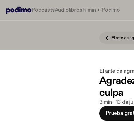
Podcasts
Audiolibros
Filmin + Podimo
El arte de a
El arte de agr
Agradez
culpa
3 min · 13 de 
Prueba grat