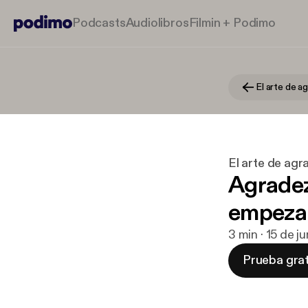
Podcasts
Audiolibros
Filmin + Podimo
El arte de a
El arte de agr
Agradez
empezar
3 min · 15 de 
Prueba grat