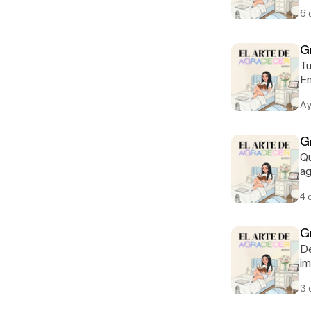
de
6 
G
Tu
En
qu
Ay
G
Qu
ag
se
4 
G
De
imaginación. H
ha
3 