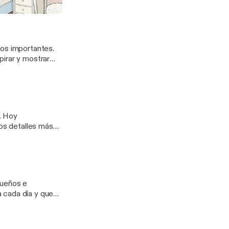
d de empezar de nuevo
ios importantes.
pirar y mostrar
y
los detalles más
sueños e