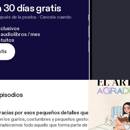
 30 días gratis
pués de la prueba.
·
Cancela cuando
clusivos
audiolibros / mes
tuitos
tis
pisodios
racias por esos pequeños detalles que te hacen especia
n los gustos, costumbres y pequeños gestos los que cuentan tu histo
radecemos todo aquello que forma parte de tu esencia y que mu