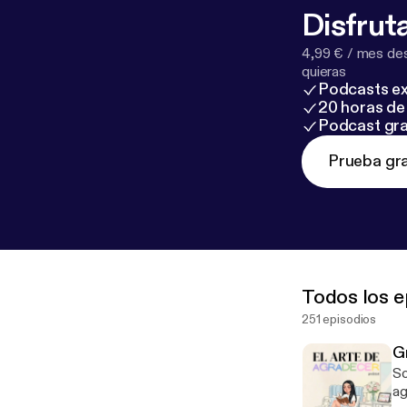
Disfruta
4,99 € / mes des
quieras
Podcasts ex
20 horas de 
Podcast gra
Prueba gra
Todos los e
251 episodios
G
So
ag