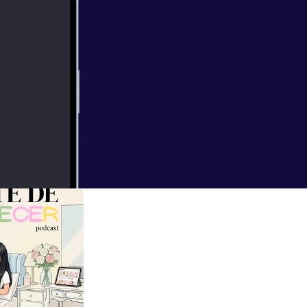
l
ria. Hoy
chas veces pasa