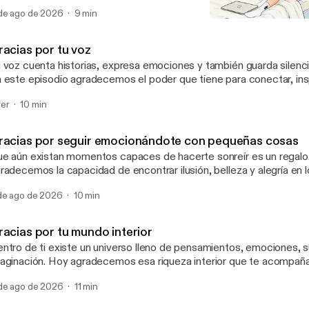
sapercibido.
de ago de 2026
9 min
Agradezco la oportunida
El arte de agradecer
racias por tu voz
 voz cuenta historias, expresa emociones y también guarda silenc
 este episodio agradecemos el poder que tiene para conectar, ins
ién eres.
er
10 min
racias por seguir emocionándote con pequeñas cosas
e aún existan momentos capaces de hacerte sonreír es un regalo. Ho
radecemos la capacidad de encontrar ilusión, belleza y alegría en 
ncillos de la vida.
de ago de 2026
10 min
racias por tu mundo interior
ntro de ti existe un universo lleno de pensamientos, emociones, 
oy agradecemos esa riqueza interior que te acompaña cada día y que
ce única tu manera de vivir la vida.
de ago de 2026
11 min