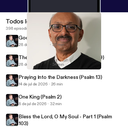
Todos los episodios
398 episodios
God Reveals His Glory (Psalm 19)
28 de jul de 2026
30 min
The God Who Knows You (Psalm 139)
28 de jul de 2026
34 min
Disappointment with God (Matthew 21)
First Alliance Church of Lexington, NC
Praying Into the Darkness (Psalm 13)
14 de jul de 2026
26 min
One King (Psalm 2)
8 de jul de 2026
32 min
Bless the Lord, O My Soul - Part 1 (Psalm
103)