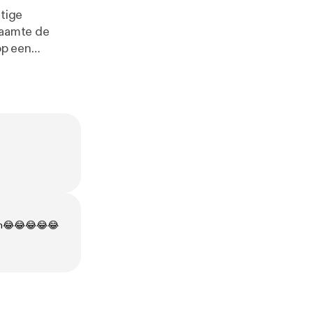
ftige
haamte de
op een
en en nemen.
 in voor de
ymedia.nl
kken😂😂😂😂😂