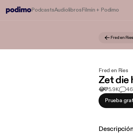
Podcasts
Audiolibros
Filmin + Podimo
Fred en Rie
Fred en Ries
Zet die 
😂
💜
5.9K
46
Prueba grat
Descripció