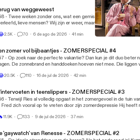
erug van weggeweest
8 - Twee weken zonder ons, wat een gemis. Hebben jullie het ee
erleefd, lieve mensen? Wij zijn er weer, maar we hebben Jopie no
et in de zon laten liggen. Verder zijn we geen spat veranderd: Ries 
😂
2.5K
70
6 de ago de 2026
41 min
n de stok met de moedermaffia én Fred doet waar hij goed in is: ov
Zet die hardcore-herrie af!
nden. Máár we hebben ook iets nieuws: een heel bijzonder gastopt
Fred en Ries
r. 🎧 Geproduceerd door Tonny Media 💖 Volg ons op Instagram en
en zomer vol bijbaantjes - ZOMERSPECIAL #4
kTok: @fredenries 🪩 Mail naar fredenries@tonnymedia.nl
7 - Op zoek naar de perfecte vakantie? Dan kun je dit duo beter 
agen. De zonnebrand en handdoeken hoeven niet mee. Die liggen 
ch gewoon klaar bij je verblijf. En de kinderen? Die kun je misschie
😂
20.5K
110
16 de jul de 2026
42 min
gens anders afleveren. Een pretpark bijvoorbeeld. Ries had er vroe
er had om daarheen te gaan. Zelfs het vervalsen van zijn eigen cijferli
produceerd door Tonny Media 💖 Volg ons op Instagram en TikTok
intervoeten in teenslippers - ZOMERSPECIAL #3
il naar fredenries@tonnymedia.nl
6 - Terwijl Ries al volledig opgaat in het zomergevoel in de tuin van
t Fred zich vooral op te vreten door zijn zomerdepressie Hij heeft
e doodsaaie vakantieverhalen, de gedwongen gezelligheid en die a
🔥
11.9K
133
9 de jul de 2026
37 min
afhitte. Om het iets aangenamer te maken voor zichzelf heeft hij 
roep: ga NIET met wintervoeten in die slippers! En ga je met je m
pedicuurde voetjes op het terras zitten, let dan even op je volume
e 'gaywatch' van Renesse - ZOMERSPECIAL #2
t, is Ries een en al oor voor je hele levensverhaal. 🎧 Geproduceerd door Tonny