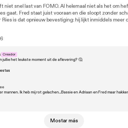
ft niet snel last van FOMO. Al helemaal niet als het om he
es gaat. Fred staat juist vooraan en die sloopt zonder sc
 Ries is dat opnieuw bevestiging: hij lijkt inmiddels meer 
an op een vriend. Maar ja, vriendschap is nu eenmaal gev
gt de grens? Een luisterend oor bieden: prima. Maar de bak
6
end? Ons niet gezien! 🎧 Geproduceerd door Tonny Media 💖
stagram, TikTok en YouTube. 🪩 Mail naar fredenries@tonn
s
Creador
jullie het leukste moment uit de aflevering? 🤔
uestas
ee
eer mannen. Ik heb mij rot gelachen...Bassie en Adriaan en Fred maar ha
Mostar más