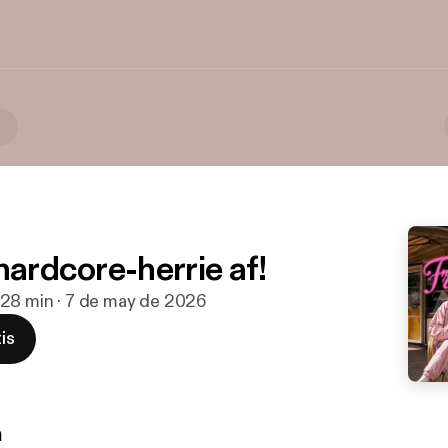
s
hardcore-herrie af!
28 min · 7 de may de 2026
is
n