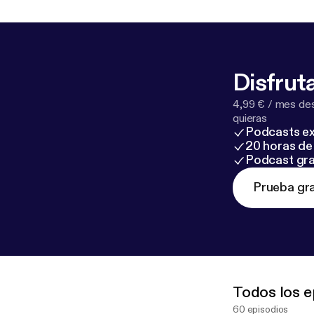
Disfruta
4,99 € / mes des
quieras
Podcasts ex
20 horas de 
Podcast gra
Prueba gra
Todos los e
60 episodios