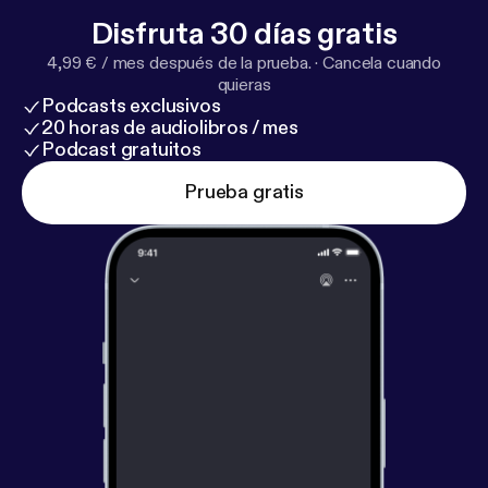
Travis Newton on Letterboxd [
https://letterboxd.co
Disfruta 30 días gratis
m/thetravisnewton/
] GenreVision on Bluesky [
http
4,99 € / mes después de la prueba.
·
Cancela cuando
s://bsky.app/profile/genrevision.com
] Drew Dietsch
quieras
on Bluesky [
https://bsky.app/profile/drewdietsch.bs
Podcasts exclusivos
ky.social
]
20 horas de audiolibros / mes
Podcast gratuitos
Prueba gratis