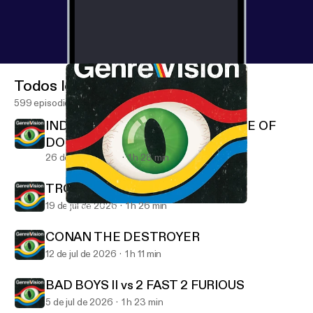
Todos los episodios
599 episodios
INDIANA JONES AND THE TEMPLE OF
DOOM
26 de jul de 2026
1 h 28 min
TROLL 2 (1990)
19 de jul de 2026
1 h 26 min
MONTY PYTHON'S LIFE OF BRIAN
GenreVision
CONAN THE DESTROYER
12 de jul de 2026
1 h 11 min
BAD BOYS II vs 2 FAST 2 FURIOUS
5 de jul de 2026
1 h 23 min