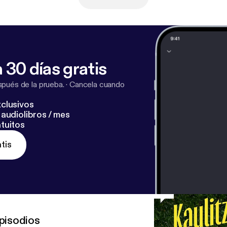
 30 días gratis
pués de la prueba.
·
Cancela cuando
clusivos
audiolibros / mes
tuitos
tis
pisodios