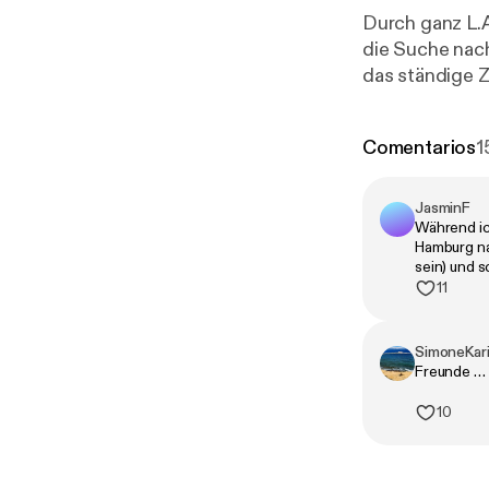
Durch ganz L.A.
die Suche nac
das ständige 
seines Bruders
sowohl Newton
Comentarios
1
ignoriert, und
zusätzlich zu 
Over entlockte
JasminF
Während ic
Alle weiteren 
Hamburg na
tps://www.inst
sein) und s
s.podcast/
] 
11
ttps://podcas
SimoneKar
Freunde … 
10