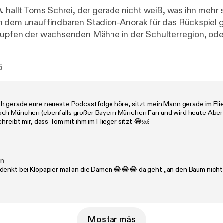
 hallt Toms Schrei, der gerade nicht weiß, was ihn mehr s
h dem unauffindbaren Stadion-Anorak für das Rückspiel
Zupfen der wachsenden Mähne in der Schulterregion, ode
 im Saus und Braus? Wobei Saus für Bills Prollkarre steht,
s Gesetze als auch die Side Eyes der bräsigen Nachbars
5
 Braus für Freundin Sarah, deren Anwesenheit dem gestr
ein paar unlöschbaren Nacktfotos auch noch einen ordent
. Zum Glück hat Daniel schon für Drinks gesorgt. Cheers,
h gerade eure neueste Podcastfolge höre, sitzt mein Mann gerade im Fli
Infos rund um den Podcast, Updates und Werbepartner find
ch München (ebenfalls großer Bayern München Fan und wird heute Aben
agram.com/kaulitzhills.podcast/
[
https://www.instagram.c
chreibt mir, dass Tom mit ihm im Flieger sitzt 😂￼
Learn more about your ad choices. Visit podcastchoices.co
tchoices.com/adchoices
]
in
denkt bei Klopapier mal an die Damen 😂😂😂 da geht „an den Baum nicht
Mostar más