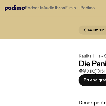
Podcasts
Audiolibros
Filmin + Podimo
Kaulitz Hills 
Die Pan
😂
💜
3.1K
15
1
Prueba grat
Descripció