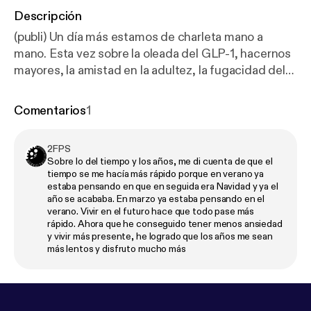
Descripción
(publi) Un día más estamos de charleta mano a
mano. Esta vez sobre la oleada del GLP-1, hacernos
mayores, la amistad en la adultez, la fugacidad del
tiempo... Ya sabéis, divagar un poco de todo y nada
como nos encanta. Bichead la web de Back Market
Comentarios
1
para pillaros lo que necesitéis siempre
reacondicionado y ahorraros unos lereles :
https://w
2FPS
ww.backmarket.es/es-es/?utm_source=Acast&utm
Sobre lo del tiempo y los años, me di cuenta de que el
_medium=podcast&utm_campaign=es_sa_aud_po
tiempo se me hacía más rápido porque en verano ya
dcast_top-awareness_dn-spring--2026_awareness
estaba pensando en que en seguida era Navidad y ya el
año se acababa. En marzo ya estaba pensando en el
_cfo_national_baked-in-KeepItCutre
Y gracias a
verano. Vivir en el futuro hace que todo pase más
Mahou por brindar con nosotras toda la temporada
rápido. Ahora que he conseguido tener menos ansiedad
🌟
y vivir más presente, he logrado que los años me sean
más lentos y disfruto mucho más