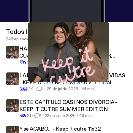
Todos los episodios
246 episodios
HABLANDO DE ARTE… SOMOS UN
CUADRO - KEEP IT CUTRE SUMMER
💜
🔥
EDITION
12
5 de ago de 2026
48 min
LA BANDA SONORA DE NUESTRAS VIDAS
- KEEP IT CUTRE SUMMER EDITION
Cómo DEJAR a un AMIGO - KEEP IT CUTRE 11x22
Keep It Cutre
😲
😂
2K
1
29 de jul de 2026
44 min
ESTE CAPÍTULO CASI NOS DIVORCIA -
KEEP IT CUTRE SUMMER EDITION
💜
🔥
21
1
22 de jul de 2026
49 min
Y se ACABÓ... - Keep it cutre 11x32