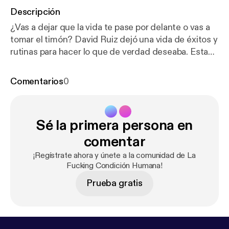
Descripción
¿Vas a dejar que la vida te pase por delante o vas a
tomar el timón? David Ruiz dejó una vida de éxitos y
rutinas para hacer lo que de verdad deseaba. Esta
historia apasionante te enseñará a manejar muchos
miedos y te hará preguntarte muchas cosas de tu...
Comentarios
0
Si te gusta lo que hacemos y quieres que lo
sigamos haciendo, hazte socio del Club El
Extraordinario. Además de hacer esto posible,
Sé la primera persona en
podrás escuchar contenido extra, participar en
nuestros encuentros mensuales y otras fanfarrias.
comentar
Tienes toda la información aquí [
https://elextraordin
¡Regístrate ahora y únete a la comunidad de La
ario.supercast.com/
] o en elextraordinario.com/club
Fucking Condición Humana!
[
https://elextraordinario.supercast.com/
] ¡Te
Prueba gratis
esperamos! 🍸 Únete a nuestra comunidad [
https://t.
me/lafuckingcomunidadhumana
] en Telegram. Y
encuéntranos en: elextraordinario.com [
https://elext
raordinario.com/
] Nuestra newsletter [
https://elextr