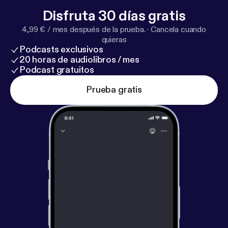
aordinario.substack.com/
] Y síguenos en:
Disfruta 30 días gratis
Instagram @elextraordinario.wtf [
https://www.insta
4,99 € / mes después de la prueba.
·
Cancela cuando
gram.com/elextraordinario.wtf/
] X @extraordinario
quieras
[
https://twitter.com/Extraordinario
]
Podcasts exclusivos
Tiktok @el_extraordinario [
https://www.tiktok.com/
20 horas de audiolibros / mes
@el_extraordinario?lang=es
]
Podcast gratuitos
Prueba gratis