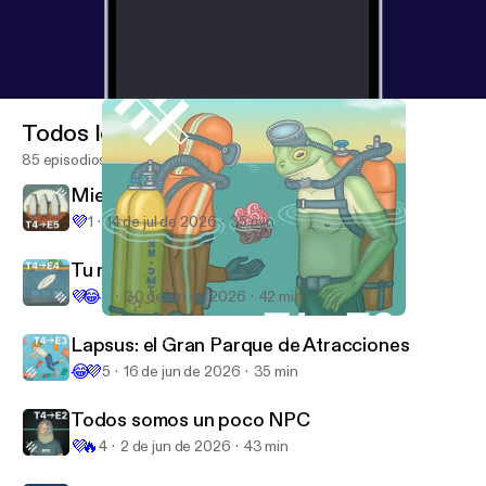
Todos los episodios
85 episodios
Miedo: ¿Erótico o aromático?
💜
1
14 de jul de 2026
35 min
Tu nombre es una profecía
💜
😂
9
30 de jun de 2026
42 min
David Ruiz: cuatro años viviendo en el mar (parte 1)
La Fucking Condición Humana
Lapsus: el Gran Parque de Atracciones
😂
💜
5
16 de jun de 2026
35 min
Todos somos un poco NPC
💜
🔥
4
2 de jun de 2026
43 min