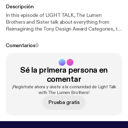
Descripción
In this episode of LIGHT TALK, The Lumen
Brothers and Sister talk about everything from
Reimagining the Tony Design Award Categories, to
"Total Hackdom". Join Ellen, David, and Steve, as
they discuss: The St. Barts Film Festival; Ellen in her
Comentarios
0
Bonnet; The Tony nominations; Why the Tony
Committee does not have Projections Design as its
own design category; Watching videos of previous
Sé la primera persona en
productions of a show you are designing; Will
lighting designers be replaced by AI?; "Gaffa-No-
comentar
Go"; How to say goodbye to a Director; and
¡Regístrate ahora y únete a la comunidad de Light Talk
Tungsten fixtures we will miss. Nothing is Taboo,
with The Lumen Brothers!
Nothing is Sacred, and Very Little Makes Sense.
Prueba gratis