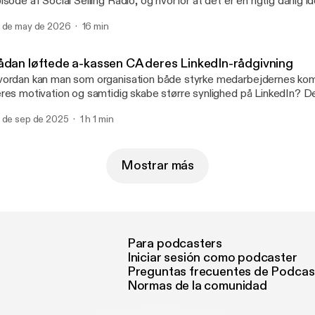
isode af Social Selling Radio, og hvorfor at det er en rigtig dårlig id
mmer også ind på, hvad du kan gøre i stedet.
 de may de 2026
16 min
ådan løftede a-kassen CA deres LinkedIn-rådgivning
ordan kan man som organisation både styrke medarbejdernes ko
res motivation og samtidig skabe større synlighed på LinkedIn? D
gave, som a-kassen CA stod med. Løsningen blev et employee ad
 de sep de 2025
1 h 1 min
or karriererådgiverne fik mulighed for, på frivillig basis, at blive kl
l at bruge LinkedIn aktivt. I denne udgave af Social Selling Radio de
vnkilde Møller og John Brøndum fra CA ud af deres erfaringer og
ployee advocacy-forløbet.
Mostrar más
Para podcasters
Iniciar sesión como podcaster
Preguntas frecuentes de Podcas
Normas de la comunidad