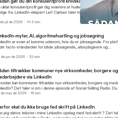
ådan gør du din konsulentprofil knivskarp på LinkedIn
 uklar konsulentprofil gør dig sværere at huske, sværere at anbefal
lge fra. LinkedIn-ekspert Leif Carlsen taler med Majbritt Lund o
ique Selling Proposition, superpower, prissætning og LinkedIn. Du 
 de jul de 2026
1 h 5 min
l at skærpe din position, tydeliggøre din værdi og gøre både din kon
Den jobsøgende leder: Såda
n synlighed til en aktiv del af salgsarbejdet.
Social Selling Radio
inkedIn-myter, AI, algoritmehustling og jobsøgning
nkedIn er svær at komme udenom, hvis du er jobsøgende. For plat
l de facto-standarden for både jobsøgende, arbejdsgivere og
krutteringsvirksomheder. Men LinkedIn er også stedet, hvor virkel
 de jun de 2026
53 min
goritmen i håbet om at finde "den hemmelige opskrift", der kan hj
 viralt eller gøre det nemmere at finde og søge jobs. LinkedIn hold
t til kroppen, og der opstår derfor hurtigt myter, halve sandheder 
ådan tiltrækker kommuner nye virksomheder, borgere o
orier om, hvad der virker. Hvad der er op og ned i denne sammenhæ
edarbejdere via LinkedIn
nkedIn-ekspert Leif Carlsen fra Social Selling Company og Sami Ak
ordan kan kommuner tiltrække nye virksomheder, borgere og meda
bSherpa om i denne podcastepisode.
nkedIn? Det taler vi om i denne episode af Social Selling Radio. Du 
dsigt i, hvordan kommunerne kan bruge LinkedIn til at markedsføre
 de may de 2026
15 min
mmunen og kommunikere om de muligheder og tilbud, de har at ti
rksomhederne, borgerne og medarbejderne.
rfor skal du ikke bruge fed skrift på LinkedIn
n jeg skrive tekster i mine LinkedIn-opslag med fed skrift ? Det ta