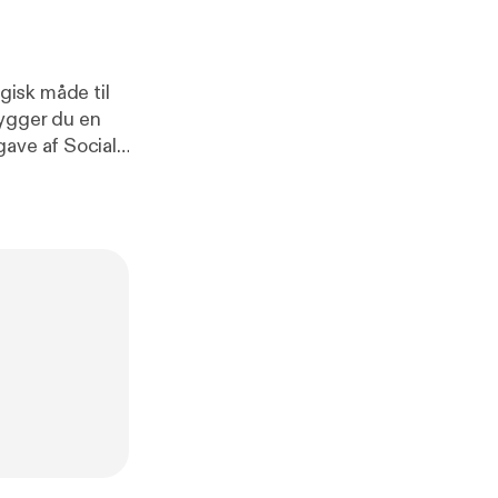
gisk måde til
bygger du en
gave af Social
unter Flemming