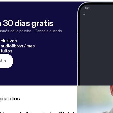
 30 días gratis
pués de la prueba.
·
Cancela cuando
clusivos
audiolibros / mes
tuitos
tis
pisodios