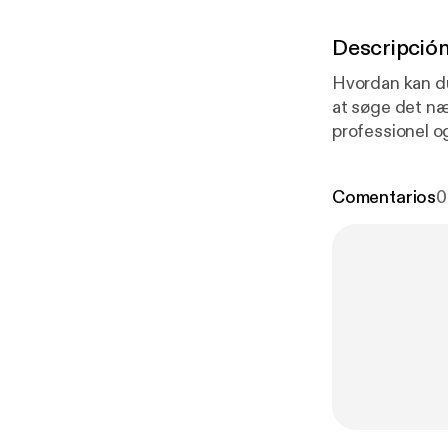
Descripció
Hvordan kan du
at søge det næ
professionel o
Selling Radio 
Lund deler ud 
Comentarios
0