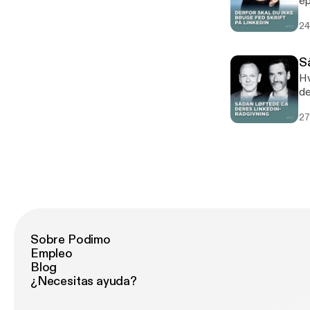
ep
ko
24
S
Hv
de
op
27
hv
ti
Ra
em
Sobre Podimo
Empleo
Blog
¿Necesitas ayuda?