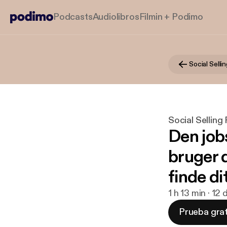
Podcasts
Audiolibros
Filmin + Podimo
Social Selli
Social Selling
Den job
bruger d
finde di
1 h 13 min · 12
Prueba grat