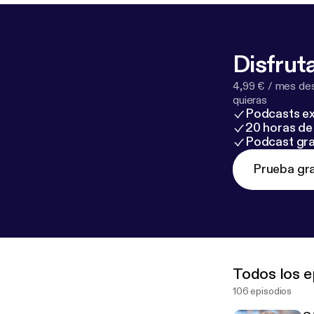
Disfruta
4,99 € / mes des
quieras
Podcasts ex
20 horas de 
Podcast gra
Prueba gra
Todos los e
106 episodios