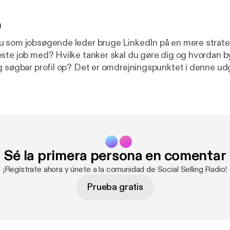
n
 som jobsøgende leder bruge LinkedIn på en mere strate
ste job med? Hvilke tanker skal du gøre dig og hvordan 
g søgbar profil op? Det er omdrejningspunktet i denne ud
podcasten, hvor LinkedIn-ekspert Leif Carlsen og headh
af viden og inspiration om emnet.
Sé la primera persona en comentar
¡Regístrate ahora y únete a la comunidad de Social Selling Radio!
Prueba gratis