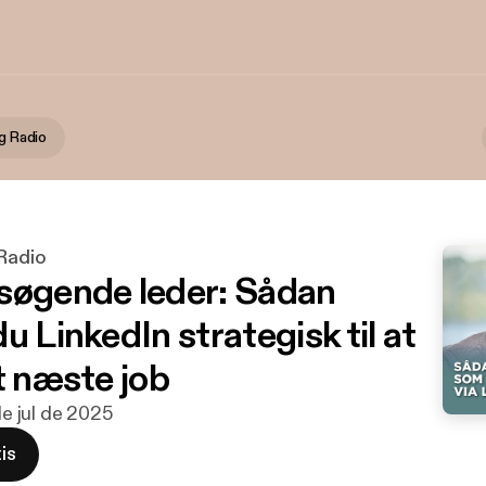
ng Radio
 Radio
søgende leder: Sådan
u LinkedIn strategisk til at
t næste job
 de jul de 2025
is