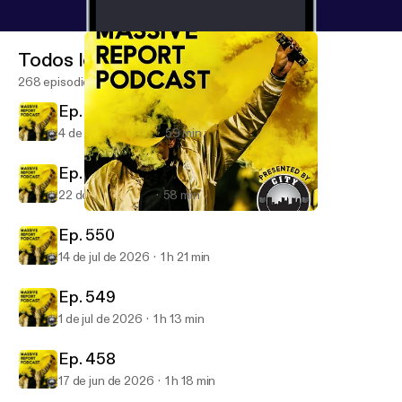
Todos los episodios
268 episodios
Ep. 252
4 de ago de 2026
59 min
Ep. 551
22 de jul de 2026
58 min
Ep. 541
Massive Report Podcast
Ep. 550
14 de jul de 2026
1 h 21 min
Ep. 549
1 de jul de 2026
1 h 13 min
Ep. 458
17 de jun de 2026
1 h 18 min