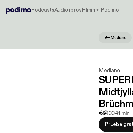
Podcasts
Audiolibros
Filmin + Podimo
Mediano
Mediano
SUPERL
Midtjyl
Brüchm
😂
😲
33
41 min 
Prueba grat