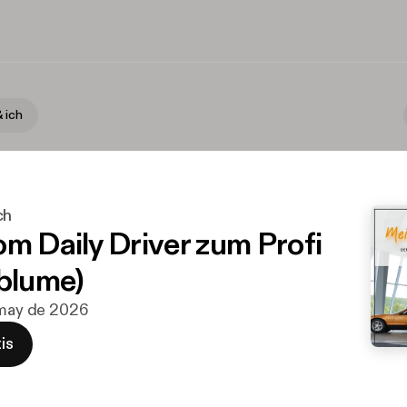
 ich
ch
om Daily Driver zum Profi
kblume)
 may de 2026
is