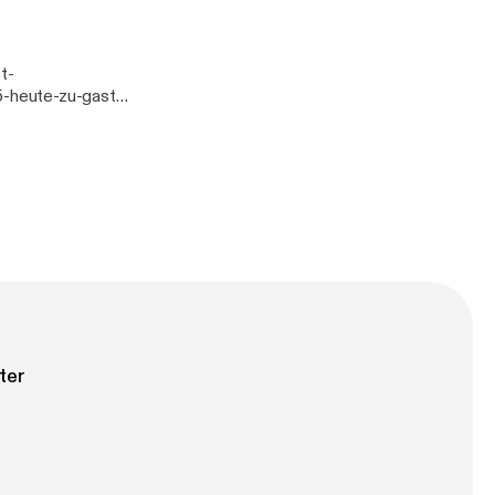
ww.nast-
-heute-zu-gast-
ww.nast-
ter