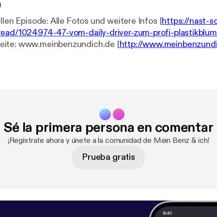
n
Links zur aktuellen Episode: Alle Fotos und weitere Infos [
https://nast-
read/1024974-47-vom-daily-driver-zum-profi-plastikblu
ite: www.meinbenzundich.de [
http://www.meinbenzund
iten [
https://linktr.ee/mbbaureihende
] Nast MB Exotenfo
rfahrzeuge.de/
]
Sé la primera persona en comentar
¡Regístrate ahora y únete a la comunidad de Mein Benz & ich!
Prueba gratis