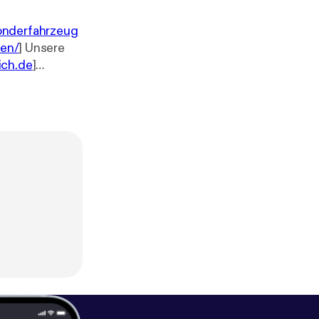
sonderfahrzeug
men/
] Unsere
ich.de
]
rum [
https://w