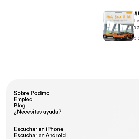
[h
so
#
Links 
so
be
5 
[ht
[h
so
Sobre Podimo
Empleo
Blog
¿Necesitas ayuda?
Escuchar en iPhone
Escuchar en Android