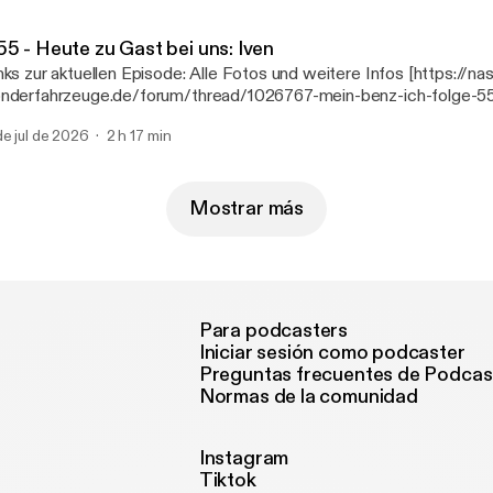
ttps://linktr.ee/mbbaureihende] Nast MB Exotenforum [https://w
nderfahrzeuge.de/]
55 - Heute zu Gast bei uns: Iven
zur aktuellen Episode: Alle Fotos und weitere Infos [https://nast-
nderfahrzeuge.de/forum/thread/1026767-mein-benz-ich-folge-55
i-uns-iven/] Unsere Podcast Webseite: www.meinbenzundich.de
de jul de 2026
2 h 17 min
tp://www.meinbenzundich.de] Marcels Webseiten
ttps://linktr.ee/mbbaureihende] Nast MB Exotenforum [https://w
nderfahrzeuge.de/]
Mostrar más
Para podcasters
Iniciar sesión como podcaster
Preguntas frecuentes de Podcas
Normas de la comunidad
Instagram
Tiktok