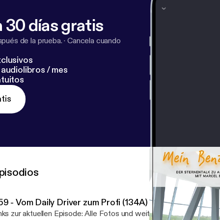
 30 días gratis
pués de la prueba.
·
Cancela cuando
clusivos
audiolibros / mes
tuitos
tis
pisodios
59 - Vom Daily Driver zum Profi (134A)
zur aktuellen Episode: Alle Fotos und weitere Infos [https://nast-