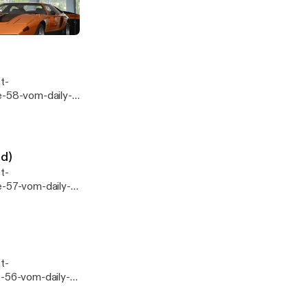
-59-vom-daily-
ndich.de
 Profi (Plastikblume)
ww.nast-
e-58-vom-daily-
undich.de
ww.nast-
nd)
-57-vom-daily-
 Webseite:
ww.nast-
-56-vom-daily-