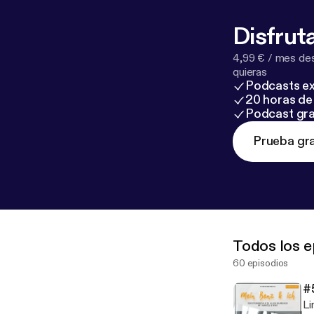
Disfruta
4,99 € / mes des
quieras
Podcasts ex
20 horas de 
Podcast gra
Prueba gra
Todos los e
60 episodios
#
Links 