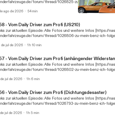
nderfahrzeuge.de/forum/thread/1026825-zu-mein-benz-ich-folge
iver-zum-profi-134a/] Unsere Podcast Webseite: www.meinbenzu
de ago de 2026
54 min
tp://www.meinbenzundich.de] Marcels Webseiten
#47 - Vom Daily Driver zum
ttps://linktr.ee/mbbaureihende] Nast MB Exotenforum [https://w
Mein Benz & ich
nderfahrzeuge.de/]
58 - Vom Daily Driver zum Profi (US210)
zur aktuellen Episode: Alle Fotos und weitere Infos [https://nast-
nderfahrzeuge.de/forum/thread/1026806-zu-mein-benz-ich-folg
iver-zum-profi-us210/] Unsere Podcast Webseite: www.meinbenz
 de jul de 2026
1 h 10 min
tp://www.meinbenzundich.de] Marcels Webseiten
ttps://linktr.ee/mbbaureihende] Nast MB Exotenforum [https://w
nderfahrzeuge.de/]
57 - Vom Daily Driver zum Profi (anhängender Widersta
zur aktuellen Episode: Alle Fotos und weitere Infos [https://nast-
nderfahrzeuge.de/forum/thread/1026802-zu-mein-benz-ich-folge
iver-zum-profi-anh%C3%A4ngender-widerstand/] Unsere Podcast
 de jul de 2026
1 h 6 min
w.meinbenzundich.de [http://www.meinbenzundich.de] Marcels Webseiten
ttps://linktr.ee/mbbaureihende] Nast MB Exotenforum [https://w
nderfahrzeuge.de/]
56 - Vom Daily Driver zum Profi (Dichtungsdesaster)
zur aktuellen Episode: Alle Fotos und weitere Infos [https://nast-
nderfahrzeuge.de/forum/thread/1026793-zu-mein-benz-ich-folge
iver-zum-profi-dichtungsdesaster/] Unsere Podcast Webseite:
 de jul de 2026
1 h 5 min
w.meinbenzundich.de [http://www.meinbenzundich.de] Marcels Webseiten