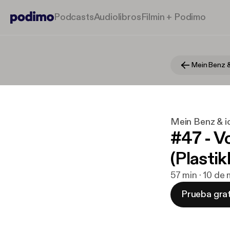
Podcasts
Audiolibros
Filmin + Podimo
Mein Benz &
Mein Benz & i
#47 - V
(Plasti
57 min · 10 de
Prueba grat