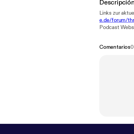
Descripció
e.de/forum/th
Podcast Webse
Marcels Webse
ww.nast-sonde
Comentarios
0