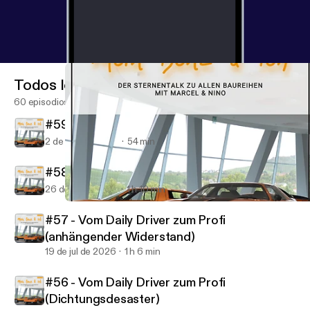
Todos los episodios
60 episodios
#59 - Vom Daily Driver zum Profi (134A)
2 de ago de 2026
54 min
#58 - Vom Daily Driver zum Profi (US210)
26 de jul de 2026
1 h 10 min
#45 - Vom Daily Driver zum Profi (das hätte er sich Spahn könne
Mein Benz & ich
#57 - Vom Daily Driver zum Profi
(anhängender Widerstand)
19 de jul de 2026
1 h 6 min
#56 - Vom Daily Driver zum Profi
(Dichtungsdesaster)