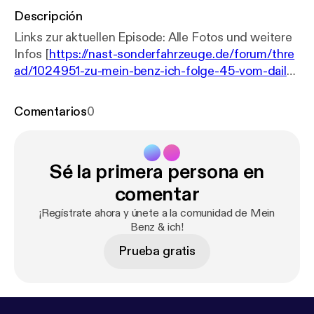
Descripción
Links zur aktuellen Episode: Alle Fotos und weitere
Infos [
https://nast-sonderfahrzeuge.de/forum/thre
ad/1024951-zu-mein-benz-ich-folge-45-vom-daily-
driver-zum-profi-das-h%C3%A4tte-er-sich-spahn-
k%C3%B6n/
] Marcels Webseiten [
https://linktr.ee/
Comentarios
0
mbbaureihende
] Nast MB Exotenforum [
https://ww
w.nast-sonderfahrzeuge.de/
]
Sé la primera persona en
comentar
¡Regístrate ahora y únete a la comunidad de Mein
Benz & ich!
Prueba gratis