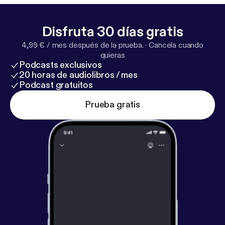
seguirme en redes sociales:Instagram:
https://www.
instagram.com/memogarridoxp/
‪ TikTok:
https://ww
Disfruta 30 días gratis
w.tiktok.com/@memogarridoxp
X:
https://x.com/me
4,99 € / mes después de la prueba.
·
Cancela cuando
mogarridoxp
quieras
Podcasts exclusivos
20 horas de audiolibros / mes
Podcast gratuitos
Prueba gratis