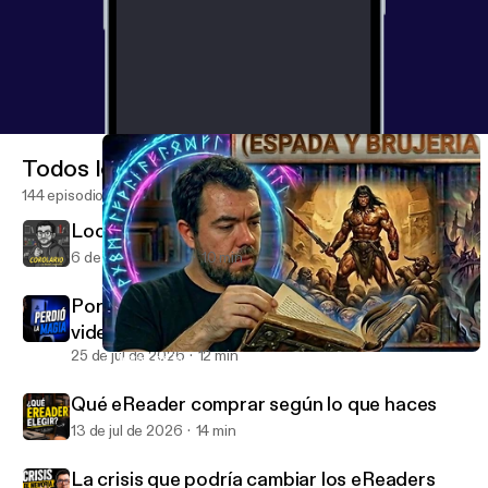
Todos los episodios
144 episodios
Lochby: el cuaderno todoterreno
6 de ago de 2026
10 min
Por qué PlayStation casi me hizo dejar los
videojuegos
25 de jul de 2026
12 min
3 Joyas de la ESPADA Y BRUJERÍA para empezar a leer. Parte 3
Corolario con Memo Garrido
Qué eReader comprar según lo que haces
13 de jul de 2026
14 min
La crisis que podría cambiar los eReaders