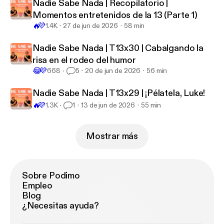
Nadie Sabe Nada | Recopilatorio |
Momentos entretenidos de la 13 (Parte 1)
🔥
💜
1.4K
27 de jun de 2026
58 min
Nadie Sabe Nada | T13x30 | Cabalgando la
risa en el rodeo del humor
😂
💜
668
5
20 de jun de 2026
56 min
Nadie Sabe Nada | T13x29 | ¡Pélatela, Luke!
🔥
💜
1.3K
1
13 de jun de 2026
55 min
Mostrar más
Sobre Podimo
Empleo
Blog
¿Necesitas ayuda?