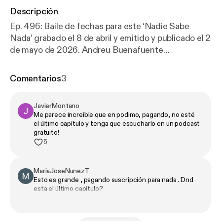
Descripción
Ep. 496: Baile de fechas para este ‘Nadie Sabe
Nada’ grabado el 8 de abril y emitido y publicado el 2
de mayo de 2026. Andreu Buenafuente
y Berto Romero inician el programa de pie y cierran
la trilogía dedicada a Agustín Jiménez con una
Comentarios
3
conexión llena de sonidos. Entre viajes a Canadá
que no llevan a ningún sitio, pero sí intentos fallidos
JavierMontano
de contar el chiste de Toronto, sueños
Me parece increíble que en podimo, pagando, no esté
sincronizados, bebés que hablan mal y una
el último capítulo y tenga que escucharlo en un podcast
inquietante hipótesis sobre viajes en el tiempo, el
gratuito!
5
programa avanza sin control hacia un final con barba
espesa, algunas tonterías graciosas de Karlos
Arguiñano y el remate con una cuarteta de
MariaJoseNunezT
Nostradamus mal recordada.
Esto es grande , pagando suscripción para nada . Dnd
esta el último capítulo?