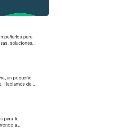
 la visión de
po.
nal: oncología veterinaria hoy
ompañarlos para
sas, soluciones
el estrés y
cha, un pequeño
te. Hablamos de
speciales y
stos teckels
 para ti.
prende a
mpre es