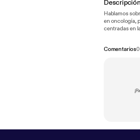
Descripció
Hablamos sobre
en oncología, 
centradas en l
Comentarios
0
¡R