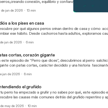
perros,creando conexión, equilibrio y confianza mutua. Conocemos
ikafit, un proyecto que une bienestar, educación y trabajo en equi
 de jun de 2026
13 min
Cáncer no siempre es el fi
¡Perro qué dices! Podcast
iós a los pises en casa
scubre por qué algunos perros orinan dentro de casa y cómo ac
mbiar ese hábito. Desde cachorros hasta adultos, exploramos cau
ácticas y consejos para reforzar el buen comportamiento, reducir 
 de jun de 2026
6 min
jorar la convivencia día a día.
atas cortas, corazón gigante
 este episodio de “Perro que dices”, descubrimos al perro salchi
gante con patas cortas, carácter decidido y una historia fascinan
 origen como cazador, su personalidad testaruda, sus cuidados e
de jun de 2026
8 min
riosidades que lo hacen único. Prepárate para conocer por qué e
nquistan corazones en todo el mundo
ntendiendo el gruñido
 tu perro ha empezado a gruñir y no sabes por qué, este episodio es
scubre las causas más comunes detrás del gruñido repentino y a
terpretar lo que realmente te está queriendo decir. Porque no sie
 de may de 2026
10 min
resividad… a veces solo necesita que lo entiendas