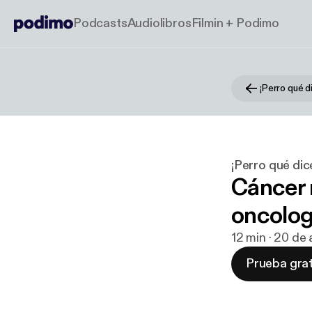
Podcasts
Audiolibros
Filmin + Podimo
¡Perro qué 
¡Perro qué di
Cáncer n
oncolog
12 min · 20 de
Prueba grat