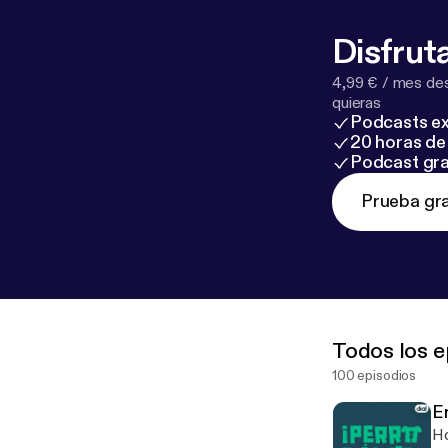
Disfruta
4,99 € / mes des
quieras
Podcasts ex
20 horas de 
Podcast gra
Prueba gra
Todos los e
100 episodios
E
Ho