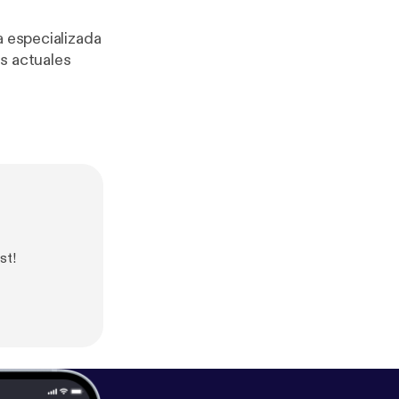
a especializada
s actuales
st!