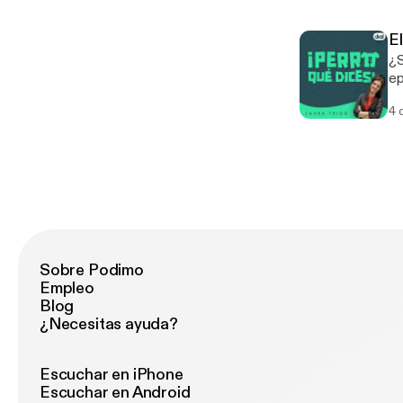
El
¿S
ep
ga
4 
Sobre Podimo
Empleo
Blog
¿Necesitas ayuda?
Escuchar en iPhone
Escuchar en Android