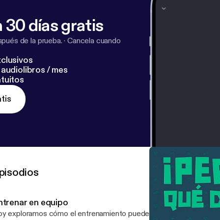
 30 días gratis
pués de la prueba.
·
Cancela cuando
clusivos
audiolibros / mes
tuitos
tis
pisodios
ntrenar en equipo
y exploramos cómo el entrenamiento puede transformar la relaci