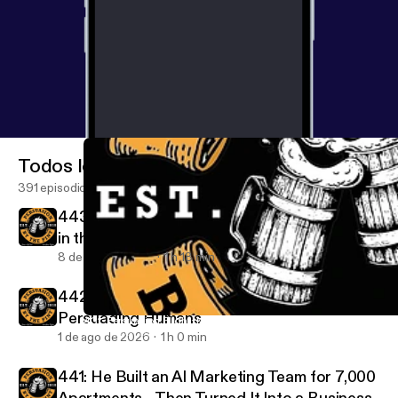
Todos los episodios
391 episodios
443: The #1 Most Important Skill to Develop
in the Age of AI
8 de ago de 2026
1 h 18 min
442: Surveillance Pricing and Why AI is Out-
Persuading Humans
431: Persuasion Flight: McDonald’s Disaster, RedBull Guerilla M
Persuasion by the Pint
1 de ago de 2026
1 h 0 min
441: He Built an AI Marketing Team for 7,000