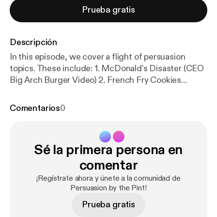
Prueba gratis
Descripción
In this episode, we cover a flight of persuasion
topics. These include: 1. McDonald’s Disaster (CEO
Big Arch Burger Video) 2. French Fry Cookies
(Repackaging) 3. Cold Caking 4. Lowering the
Lights Makes You Spend More (Bars and
Comentarios
0
Restaurants) 5. The KitKat Heist 6. Red Bull Guerilla
Marketing 7. Pinterest’s “Best Thing Online Is a
Reason to Get Offline” You can access the show
Sé la primera persona en
notes with links at
https://docs.google.com/docume
nt/u/0/
… [
https://www.youtube.com/redirect?event
comentar
=video_description&redir_token=QUFFLUhqbC1IW
¡Regístrate ahora y únete a la comunidad de
Thyci1oRkR3MzA2UzUyUDF1dTFXSzRLd3xBQ3Jt
Persuasion by the Pint!
c0trRVQ5SmlqWkIySHNKVGZzNklOZnAtQUQ3R
Prueba gratis
HRsTHFrY3I2S3A3MmNDM3ZpSk1RSVVMRTE5