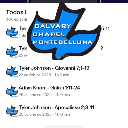
Todos los episodios
300 episodios
Tyler Johnson - 1 Tessalonicesi 4;13-5;11
4 de mar de 2026
1 h 0 min
Tyler Johnson - 1 Tessalonicesi 4;1-12
25 de feb de 2026
1 h 0 min
Tyler Johnson - Proverbi 29
Podcast Audio
Tyler Johnson - Giovanni 7;1-19
22 de feb de 2026
1 h 0 min
Adam Knorr - Galati 1:11-24
29 de ene de 2025
1 h 0 min
Tyler Johnson - Apocalisse 2;8-11
26 de ene de 2025
1 h 0 min