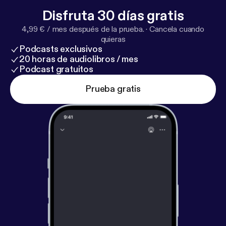
Libros:
https://borjagiron.com/libros
Systeme Gratis:
Disfruta 30 días gratis
https://borjagiron.com/systeme
Systeme 30% dto:
4,99 € / mes después de la prueba.
·
Cancela cuando
https://borjagiron.com/systeme30
Manychat Gratis:
quieras
https://borjagiron.com/manychat
Metricool 30 días
Podcasts exclusivos
Gratis Plan Premium (Usa cupón BORJA30):
https://
20 horas de audiolibros / mes
borjagiron.com/metricool
Noticias Redes Sociales:
Podcast gratuitos
https://redessocialeshoy.com
Noticias IA:
https://int
Prueba gratis
eligenciaartificialhoy.com
Club:
https://triunfers.co
m