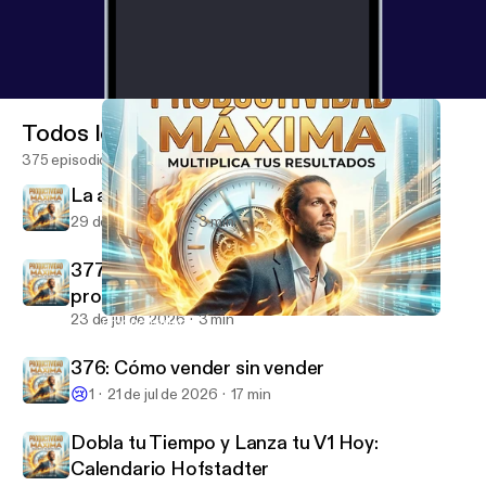
Todos los episodios
375 episodios
La acción más importante de hoy
29 de jul de 2026
3 min
377: Haz este simple cambio y mejora tu
productividad x10
23 de jul de 2026
3 min
Productividad creando mi curso de IA para Principiantes
Productividad Máxima
376: Cómo vender sin vender
😢
1
21 de jul de 2026
17 min
Dobla tu Tiempo y Lanza tu V1 Hoy:
Calendario Hofstadter