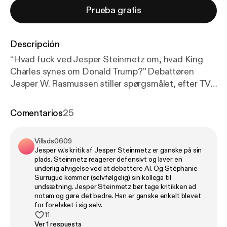
Prueba gratis
Descripción
“Hvad fuck ved Jesper Steinmetz om, hvad King
Charles synes om Donald Trump?” Debattøren
Jesper W. Rasmussen stiller spørgsmålet, efter TV
2s erfarne korrespondent for få dage siden var live
igennem i News & Co for at fortælle om det royale
Comentarios
25
besøg i Washington. For ifølge Rasmussen var
indslaget ekstremt farvet af forargelse over Trump.
Villads0609
Rasmussen bringer kritikken, og Steinmetz
Jesper w.’s kritik af Jesper Steinmetz er ganske på sin
forsvarer i dagens afsnit. Temptation Island er et
plads. Steinmetz reagerer defensivt og laver en
format, der har forarget verden over, og efter
underlig afvigelse ved at debattere AI. Og Stéphanie
Surrugue kommer (selvfølgelig) sin kollega til
sommerferien kommer realityprogrammet til
undsætning. Jesper Steinmetz bør tage kritikken ad
Danmark. Det kalder på selvransagelse hos
notam og gøre det bedre. Han er ganske enkelt blevet
medierne og tv-producenterne, lyder det fra
for forelsket i sig selv.
11
debattør Yaqoub Ali, der mener, at
Ver 1 respuesta