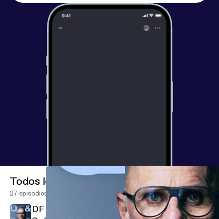
Todos los episodios
27 episodios
DF i duel med TV 2, anonym 'baron' i B.T. og