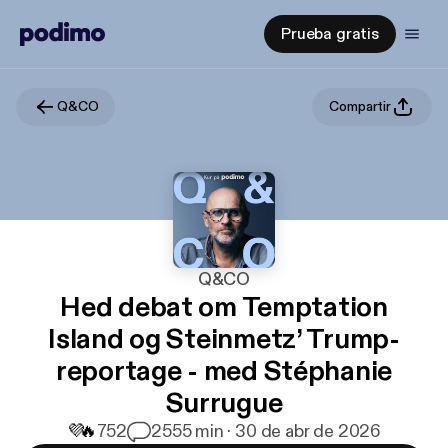
Prueba gratis
Q&CO
Compartir
Q&CO
Hed debat om Temptation
Island og Steinmetz’ Trump-
reportage - med Stéphanie
Surrugue
💜
🔥
752
25
55 min · 30 de abr de 2026