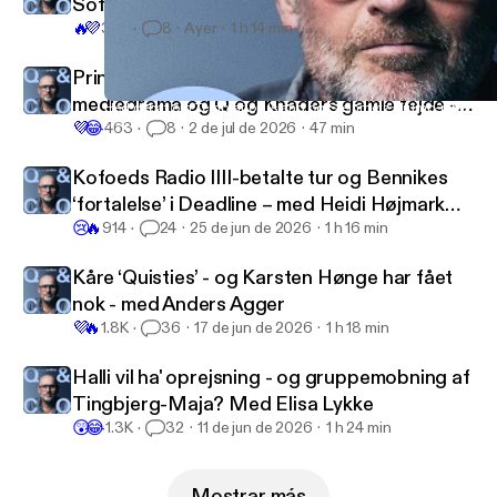
Sofie Rud-gate – med Anna Libak
🔥
💜
325
8
Ayer
1 h 14 min
Prins Nikolais royale reality, hedebølgens
mediedrama og Q og Khaders gamle fejde -
Hed debat om Temptation Island og Steinmetz’ Trump-reportag
Q&CO
💜
😂
med Naser Khader
463
8
2 de jul de 2026
47 min
Kofoeds Radio IIII-betalte tur og Bennikes
‘fortalelse’ i Deadline – med Heidi Højmark
😢
🔥
Helveg
914
24
25 de jun de 2026
1 h 16 min
Kåre ‘Quisties’ - og Karsten Hønge har fået
nok - med Anders Agger
💜
🔥
1.8K
36
17 de jun de 2026
1 h 18 min
Halli vil ha' oprejsning - og gruppemobning af
Tingbjerg-Maja? Med Elisa Lykke
😲
😂
1.3K
32
11 de jun de 2026
1 h 24 min
Mostrar más