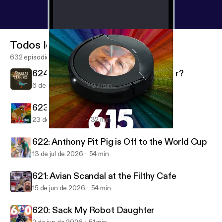
Todos los episodios
632 episodios
624: Why You So Nasty, Your Honour?
6 de ago de 2026
37 min
623: Murky Dismal's Jizz Baptismal
23 de jul de 2026
32 min
615: Robot Uncle Merkel Carer
Regular Features
622: Anthony Pit Pig is Off to the World Cup
13 de jul de 2026
54 min
621: Avian Scandal at the Filthy Cafe
15 de jun de 2026
54 min
620: Sack My Robot Daughter