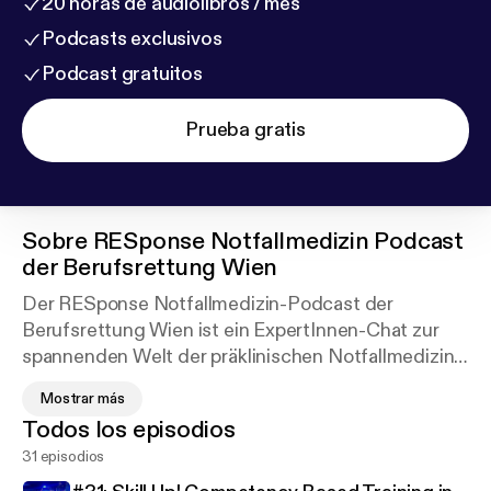
20 horas de audiolibros / mes
Podcasts exclusivos
Podcast gratuitos
Prueba gratis
Sobre
RESponse Notfallmedizin Podcast
der Berufsrettung Wien
Der RESponse Notfallmedizin-Podcast der
Berufsrettung Wien ist ein ExpertInnen-Chat zur
spannenden Welt der präklinischen Notfallmedizin
und deren Schnittstellen. Gemeinsam mit
Mostrar más
verschiedenen Gästen aus unserem Arbeitsumfeld
Todos los episodios
diskutieren wir alle zwei Wochen die "Hot Topics"
31 episodios
des notfallmedizinischen Mikrokosmos, beleuchten
Arbeitsweisen, besprechen relevante Guidelines