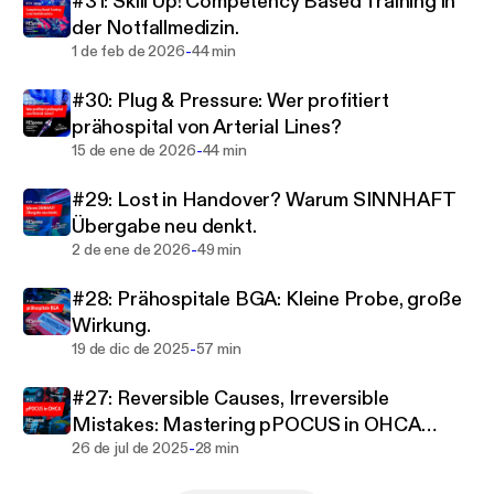
#31: Skill Up! Competency Based Training in
und erweitern unsere Horizonte. Enjoy the show!
der Notfallmedizin.
Fragen und Anregungen gerne willkommen:
-
1 de feb de 2026
44 min
response.podcast@ma70.wien.gv.at
#30: Plug & Pressure: Wer profitiert
prähospital von Arterial Lines?
-
15 de ene de 2026
44 min
#29: Lost in Handover? Warum SINNHAFT
Übergabe neu denkt.
-
2 de ene de 2026
49 min
#28: Prähospitale BGA: Kleine Probe, große
Wirkung.
-
19 de dic de 2025
57 min
#27: Reversible Causes, Irreversible
Mistakes: Mastering pPOCUS in OHCA
-
(ENG)
26 de jul de 2025
28 min