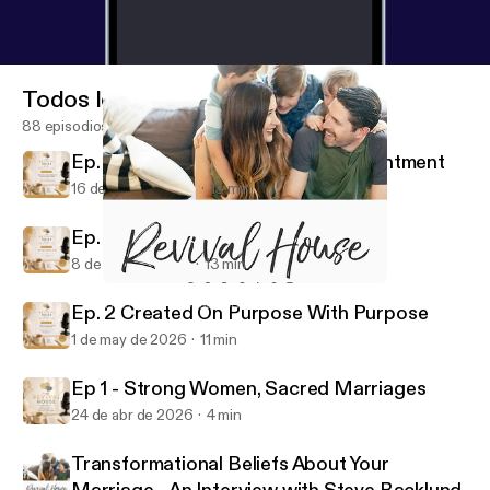
Todos los episodios
88 episodios
Ep. 4 Grace in Seasons of Disappointment
16 de may de 2026
13 min
Ep. 3 Are You There, God?
8 de may de 2026
13 min
Do it Afraid
The Revival House Podcast
Ep. 2 Created On Purpose With Purpose
1 de may de 2026
11 min
Ep 1 - Strong Women, Sacred Marriages
24 de abr de 2026
4 min
Transformational Beliefs About Your