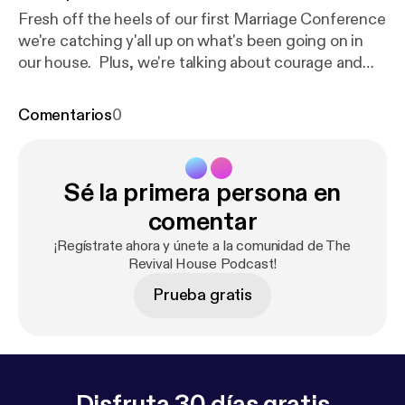
Fresh off the heels of our first Marriage Conference
we're catching y'all up on what's been going on in
our house. Plus, we're talking about courage and
moving forward in the face of fear! Whether it's fear
of being truly seen and known in your marriage or
Comentarios
0
fear regarding a God given dream, we encourage
you to "Be strong and courageous. Do not be
afraid; do not be discouraged, for the Lord your
Sé la primera persona en
God will be with you wherever you go." Joshua 1:8
comentar
¡Regístrate ahora y únete a la comunidad de The
Revival House Podcast!
Prueba gratis
Disfruta 30 días gratis