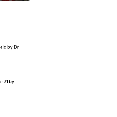
ry by Dr. Mark Wilson
rld by Dr.
6-21 by