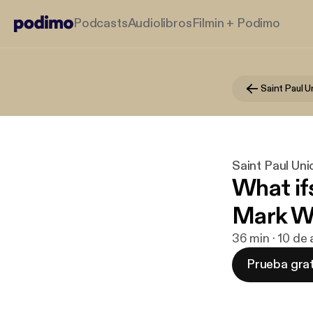
Podcasts
Audiolibros
Filmin + Podimo
Saint Paul 
Saint Paul Un
What ifs
Mark W
36 min · 10 de
Prueba grat