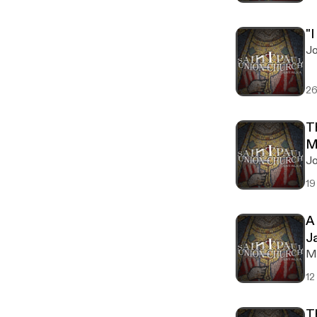
"
Jo
26
T
M
19
A
J
12
T