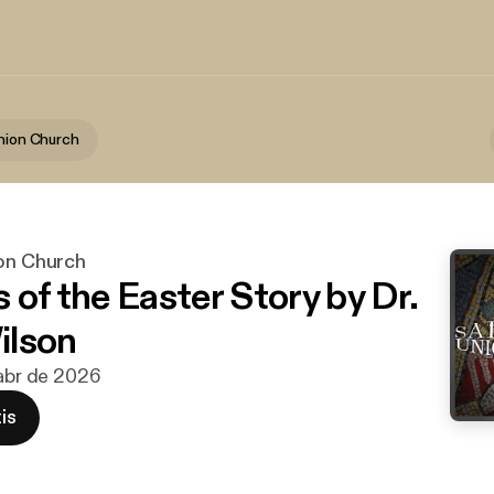
Union Church
ion Church
 of the Easter Story by Dr.
ilson
 abr de 2026
is