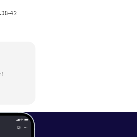
.43-47 Luke 23.50-55 John 19.38-42
h!