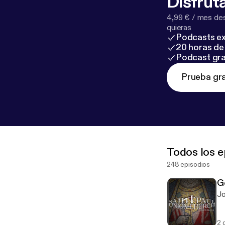
Disfruta
4,99 € / mes des
quieras
Podcasts ex
20 horas de 
Podcast gra
Prueba gra
Todos los e
248 episodios
G
Jo
2 