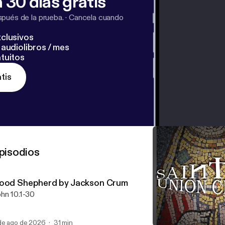
 30 días gratis
pués de la prueba.
·
Cancela cuando
clusivos
audiolibros / mes
tuitos
tis
pisodios
ood Shepherd by Jackson Crum
hn 10.1-30
de ago de 2026
31 min