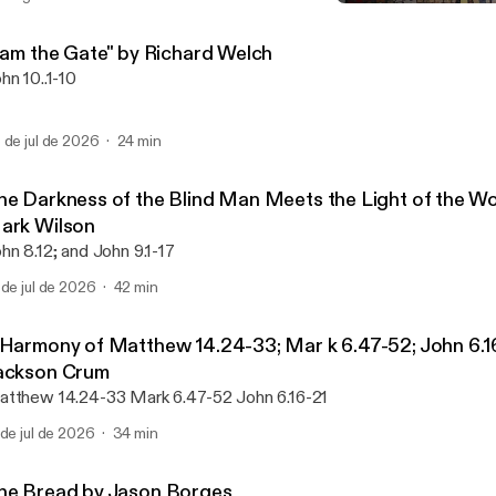
What ifs of the Easter Sto
Saint Paul Union Church
I am the Gate" by Richard Welch
hn 10..1-10
 de jul de 2026
24 min
he Darkness of the Blind Man Meets the Light of the Wo
ark Wilson
John 8.12; and John 9.1-17
 de jul de 2026
42 min
 Harmony of Matthew 14.24-33; Mar k 6.47-52; John 6.1
ackson Crum
Matthew 14.24-33 Mark 6.47-52 John 6.16-21
 de jul de 2026
34 min
he Bread by Jason Borges