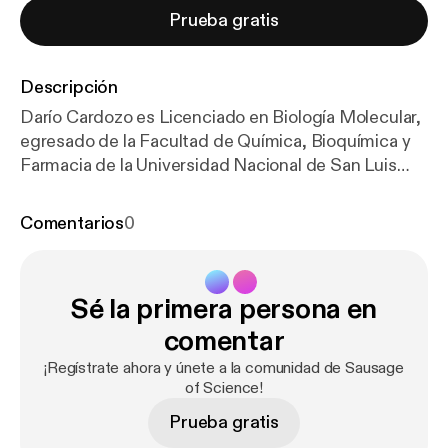
Prueba gratis
Descripción
Darío Cardozo es Licenciado en Biología Molecular,
egresado de la Facultad de Química, Bioquímica y
Farmacia de la Universidad Nacional de San Luis
(Argentina), y doctor en Arqueología de la Facultad
de Filosofía y Letras de la Universidad Nacional de
Comentarios
0
Buenos Aires. Sus investigaciones se han centrado
en Arqueología Histórica, uniendo el análisis de los
documentos históricos, la información genética y
Sé la primera persona en
los datos isotópicos de dieta y movilidad a partir de
los restos arqueológicos humanos del Cementerio
comentar
Indígena de Baradero. Posteriormente realizó un
¡Regístrate ahora y únete a la comunidad de Sausage
posdoctorado, donde investigó acerca de la
of Science!
ancestría de los restos encontrados en el
Prueba gratis
cementerio de las ruinas de San Francisco de la