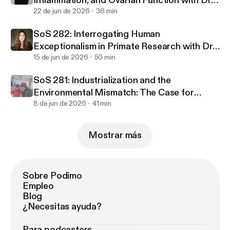
Inflammation, and Ovarian Function with Dr.
Anneliese Long
22 de jun de 2026
36 min
SoS 282: Interrogating Human
Exceptionalism in Primate Research with Dr.
Christine Webb
15 de jun de 2026
50 min
SoS 281: Industrialization and the
Environmental Mismatch: The Case for
Returning to Nature with Dr. Danny Longman
8 de jun de 2026
41 min
and Dr. Colin Shaw
Mostrar más
Sobre Podimo
Empleo
Blog
¿Necesitas ayuda?
Para podcasters