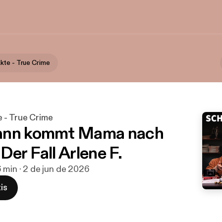
te - True Crime
 - True Crime
ann kommt Mama nach
er Fall Arlene F.
 min · 2 de jun de 2026
is