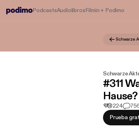
Podcasts
Audiolibros
Filmin + Podimo
Schwarze Ak
Schwarze Akte
#311 W
Hause? D
💜
😢
224
7
56
Prueba grat