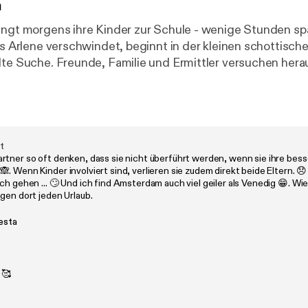
n
ingt morgens ihre Kinder zur Schule - wenige Stunden spä
Als Arlene verschwindet, beginnt in der kleinen schottisch
lte Suche. Freunde, Familie und Ermittler versuchen hera
 Tag passiert ist. Doch je mehr Aussagen zusammengetr
werden die Widersprüche. Warum passen wichtige Details
weshalb scheint jemand auffallend kontrolliert zu reag
it immer größer wird? Ein Fall über Misstrauen, Manipula
Suche, die jahrelang anhält. Links zur Folge: *** Bild von Arlene:
https://o
zt
rtner so oft denken, dass sie nicht überführt werden, wenn sie ihre bess
im
] *** Bild von Arlene und Nat:
https://ogy.de/mq8w
[
http
. Wenn Kinder involviert sind, verlieren sie zudem direkt beide Eltern. 
 von Arlene, Nat und Jamie:
https://ogy.de/8wzw
[
https://ogy
ch gehen ... 🙄 Und ich find Amsterdam auch viel geiler als Venedig 😁. Wie
e und Jamie:
https://ogy.de/r2t6
[
https://ogy.de/r2t6
] 
gen dort jeden Urlaub.
4ma
[
https://ogy.de/44ma
] *** Bild von Hector:
https://ogy
uesta
z
] *** Bild von Carol und Isabelle:
https://ogy.de/9n0h
[
htt
trick Strobusch Redaktion: Johanna Müssiger Schnitt:
s
 🥰
oduktion:
r und Teresa Emmert Eine Produktion der Julep Studios Du