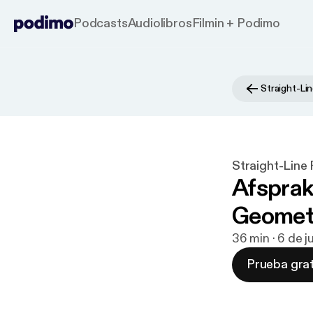
Podcasts
Audiolibros
Filmin + Podimo
Straight-Li
Straight-Line
Afsprak
Geometr
36 min · 6 de 
Prueba grat