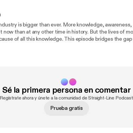
n
industry is bigger than ever. More knowledge, awareness, 
ht now than at any other time in history. But the lives of m
his knowledge. This episode bridges the gap between
ing, and traces every pattern of inaction back to the same
on, but a lack of courage, discipline, and commitment. What you hear
that
ingle question whether someone *cannot* do it or simply do
ruly is, and why the definition most people use gets in th
tion is, and why we have come to regard it as a dirty wor
Sé la primera persona en comentar
ocks action in every team: "first this needs to be done, the
er, you make an impact on people who know what they ne
¡Regístrate ahora y únete a la comunidad de Straight-Line Podcast
 do it. www.straightlineleadership.com [
http://www.straightlinelea
Prueba gratis
ce.com [
http://www.innerstance.com/
]