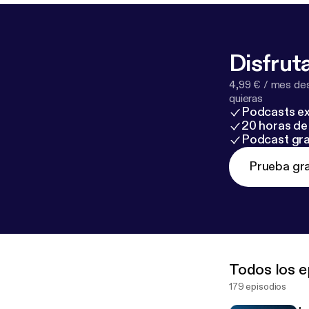
Disfruta
4,99 € / mes des
quieras
Podcasts ex
20 horas de 
Podcast gra
Prueba gra
Todos los e
179 episodios