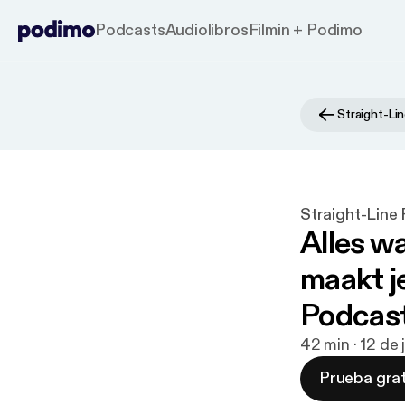
Podcasts
Audiolibros
Filmin + Podimo
Straight-Li
Straight-Line
Alles wa
maakt j
Podcas
42 min · 12 de
Prueba grat