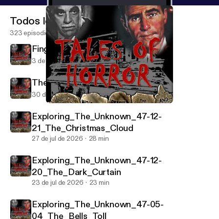
Todos los episodios
323 episodios
Fingers_and_a_Thumb
3 de ago de 2026
27 min
The_Haunted_Crossroad
30 de jul de 2026
23 min
The_Raven
Tales of Horror Podcast
Exploring_The_Unknown_47-12-
21_The_Christmas_Cloud
27 de jul de 2026
28 min
Exploring_The_Unknown_47-12-
20_The_Dark_Curtain
23 de jul de 2026
23 min
Exploring_The_Unknown_47-05-
04_The_Bells_Toll