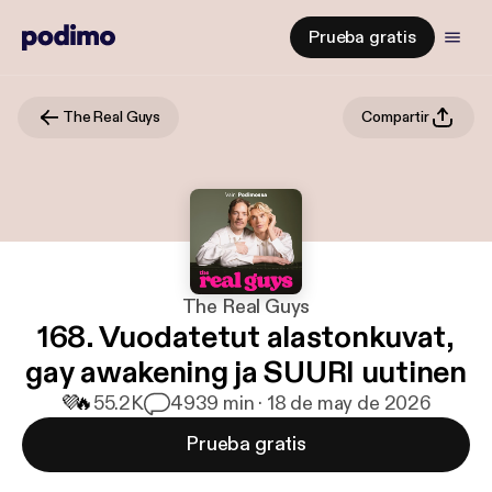
Prueba gratis
The Real Guys
Compartir
The Real Guys
168. Vuodatetut alastonkuvat,
gay awakening ja SUURI uutinen
💜
🔥
55.2K
49
39 min · 18 de may de 2026
Prueba gratis