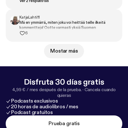
Ver 2 respuestas
KatjaLahti11
Mä en ymmärrä, miten joku voi heittää teille ilkeitä
kommentteja! Ootte varmasti yksiä Suomen
hauskimmista ja mukavimmista ihmisistä. Ootte tuoneet
6
huikeen määrän hymyjä ja nauruntyrskähdyksiä elämääni.
🔥❤️ Kiitos ihanat! Toivottavasti jaksatte jatkaa
podcastailua vielä pitkään. Ja onnea uudesta
Mostar más
juontohommasta! You guys rock! 🤘💪🥰
Disfruta 30 días gratis
4,99 € / mes después de la prueba.
·
Cancela cuando
quieras
Podcasts exclusivos
20 horas de audiolibros / mes
Podcast gratuitos
Prueba gratis