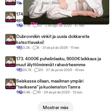
💜
🔥
2.8K
7
Ayer
11 min
174. Rahanpesua, runkkumetsiä ja
epäsuosittuja mielipiteitä
💜
😂
8.9K
65
3 de ago de 2026
47 min
168. Vuodatetut alastonkuvat, gay awakening ja SUURI uutinen
The Real Guys
Dubrovnikin vinkit ja uusia dokkareita
katsottavaksi!
💜
😢
3.3K
8
31 de jul de 2026
11 min
173. 4000€ puhelinlasku, 9000€ leikkaus ja
muut älyttömimmät rahavirheemme
💜
😢
20.7K
20
27 de jul de 2026
41 min
Seiskassa ollaan, maailman ympäri
”taviksena” ja kuolematon Tamra
💜
😂
6.4K
16
24 de jul de 2026
13 min
Mostrar más