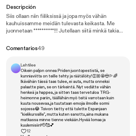
Descripción
Siis ollaan niin fiiliksissä ja jopa myös vähän
kauhuissamme meidän tulevasta keikasta. Me
juonnetaan **********!!! Jutellaan siitä minkä takia
tämä on meille niin tärkeää sekä muistellaan gay
awakening hetkiä. Testataan jaksossa meitä JA sua
Comentarios
49
kuinka stereotyyppisiä homoja me ollaan :D
LEIKKIMIELISESTI
Lehtilee
Oikein paljon onnea Priden juontopestistä, se
kunniaviitta on teille tehty ja räätälöity!👏🏼🤩😍🏳️‍🌈
Ikävähän tässä taas tulee, ei auta, mutta onneksi
palaatte pian, se on tärkeintä. Nyt vedätte vähän
henkeä ja happea, ja sitten taas tervetuloa TRG-
heimonne pariin, täällähän myö teitä varrotaan kuin
kuuta nousevaa,ja tuutataan emojia ilmoille sormi
sojossa😂 Toivon tietty että tulette Espanjaan
"kielikurssille", mutta kuten sanottu,aina mukana
matkassa minne tienne viekään.Hyvää lomaa ja
kuulemisiin!🫡🥰💕
12