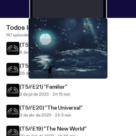
Todos los episodios
147 episodios
(T5//E23) "Átame al mástil"
8 de abr de 2026
2 h 4 min
(T5//E22) "Nono Chalmers Lem"
28 de oct de 2025
1 h 46 min
(T4//E1) "Presentación"
Tofeelmore
(T5//E21) "Familiar"
2 de jul de 2025
2 h 15 min
(T5//E20) "The Universal"
3 de abr de 2025
2 h 5 min
(T5//E19) "The New World"