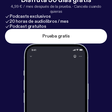
terrícola… Pau Donés. Hoy flotaremos con… Dueño
4,99 € / mes después de la prueba.
·
Cancela cuando
De Mi Silencio, Quiero Ser Poeta, Te Miro Y
quieras
Tiemblo... Lista de temas
https://tofeelmore.com/to
Podcasts exclusivos
feelmore-podcast-musical-flotante-t4-e1-presenta
20 horas de audiolibros / mes
cion/
¡Un abrazo desde la tierra!
Podcast gratuitos
Prueba gratis