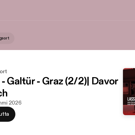
gsort
ort
- Galtür - Graz (2/2)| Davor
ch
ammi 2026
utta