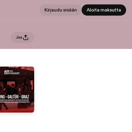
Kirjaudu sisään
Aloita maksutta
Jaa