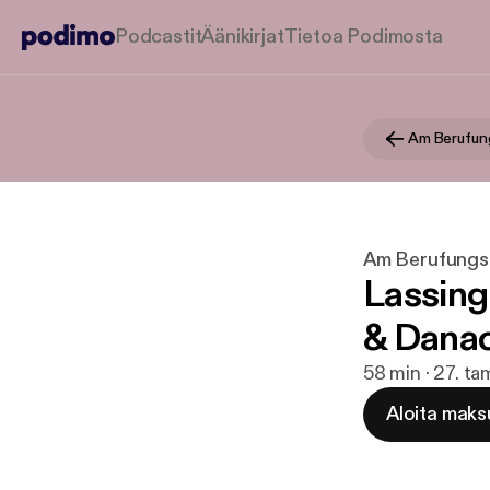
Podcastit
Äänikirjat
Tietoa Podimosta
Am Berufun
Am Berufungs
Lassing 
& Dana
58 min · 27. t
Aloita maks